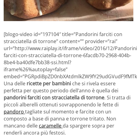
[blogo-video id=”197104″ title=”Pandorini farciti con
stracciatella di torrone” content=”” provider=”rai”
url=”http://www.raiplay.it/iframe/video/2016/12/Pandorin
farciti-con-stracciatella-di-torrone-6facdb70-2968-404b-
8be4-ba40dfe7bb38-ssi.html?
iframe%26%autoplay=false”
embed=”PGRpdiBpZD0nbXAtdmlkZW9fY29udGVudF9fMTk
Una delle
ricette per bambini
che si rivela essere
perfetta per questo periodo dell’anno è quella dei
pandorini farciti con stracciatella di torrone
. Si tratta di
piccoli alberelli ottenuti sovrapponendo le fette di
pandoro
tagliate sul momento e farcite con un
composto a base di panna e torrone tritato. Non
mancano delle
caramelle
da spargere sopra per
renderli ancora più festosi.