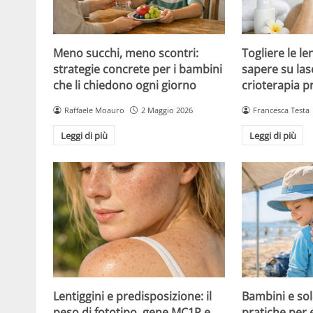
Meno succhi, meno scontri:
Togliere le le
strategie concrete per i bambini
sapere su las
che li chiedono ogni giorno
crioterapia p
Raffaele Moauro
2 Maggio 2026
Francesca Testa
Leggi di più
Leggi di più
Lentiggini e predisposizione: il
Bambini e sol
peso di fototipo, gene MC1R e
pratiche per 