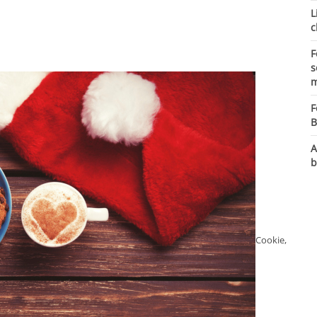
L
c
F
s
m
F
B
A
b
Cookie,