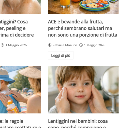
ntiggini? Cosa
ACE e bevande alla frutta,
er, peeling e
perché sembrano salutari ma
rima di decidere
non sono una porzione di frutta
1 Maggio 2026
Raffaele Moauro
1 Maggio 2026
Leggi di più
e: le regole
Lentiggini nei bambini: cosa
evitare scottature e
sono, perché compaiono e