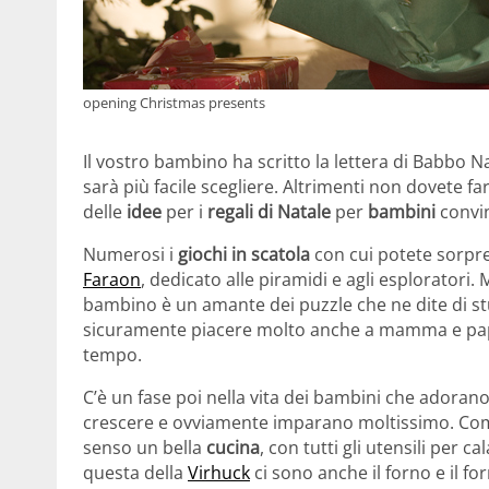
opening Christmas presents
Il vostro bambino ha scritto la lettera di Babbo 
sarà più facile scegliere. Altrimenti non dovete fa
delle
idee
per i
regali di Natale
per
bambini
convi
Numerosi i
giochi in scatola
con cui potete sorpre
Faraon
, dedicato alle piramidi e agli esploratori.
bambino è un amante dei puzzle che ne dite di s
sicuramente piacere molto anche a mamma e papà, 
tempo.
C’è un fase poi nella vita dei bambini che adorano 
crescere e ovviamente imparano moltissimo. Comp
senso un bella
cucina
, con tutti gli utensili per c
questa della
Virhuck
ci sono anche il forno e il fo