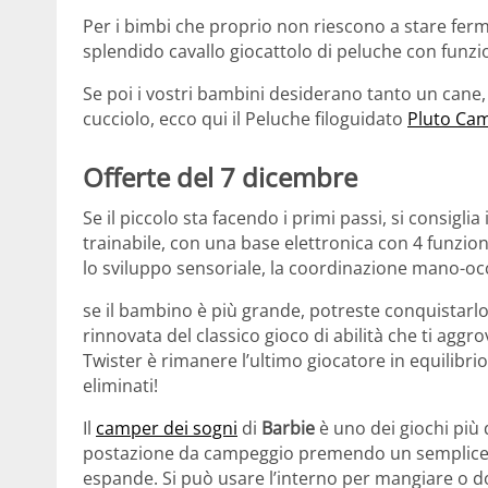
Per i bimbi che proprio non riescono a stare fermi,
splendido cavallo giocattolo di peluche con funzi
Se poi i vostri bambini desiderano tanto un cane,
cucciolo, ecco qui il Peluche filoguidato
Pluto Ca
Offerte del 7 dicembre
Se il piccolo sta facendo i primi passi, si consiglia 
trainabile, con una base elettronica con 4 funzion
lo sviluppo sensoriale, la coordinazione mano-oc
se il bambino è più grande, potreste conquistarlo
rinnovata del classico gioco di abilità che ti aggrov
Twister è rimanere l’ultimo giocatore in equilibrio
eliminati!
Il
camper dei sogni
di
Barbie
è uno dei giochi più 
postazione da campeggio premendo un semplice pulsa
espande. Si può usare l’interno per mangiare o do