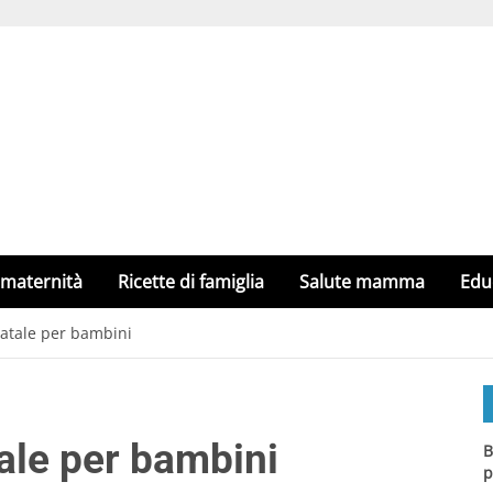
 maternità
Ricette di famiglia
Salute mamma
Edu
 Natale per bambini
tale per bambini
B
p