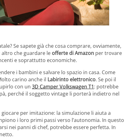
Natale? Se sapete già che cosa comprare, ovviamente,
r altro che guardare le
offerte di Amazon
per trovare
ncenti e soprattutto economiche.
ndere i bambini e salvare lo spazio in casa. Come
 Molto carino anche il
Labirinto elettronico
. Se poi il
tupirlo con un
3D Camper Volkswagen T1
: potrebbe
perché il soggetto vintage li porterà indietro nel
giocare per imitazione: la simulazione li aiuta a
iono i loro primi passi verso l’autonomia. In questo
alarsi nei panni di chef, potrebbe essere perfetta. In
rnetto.