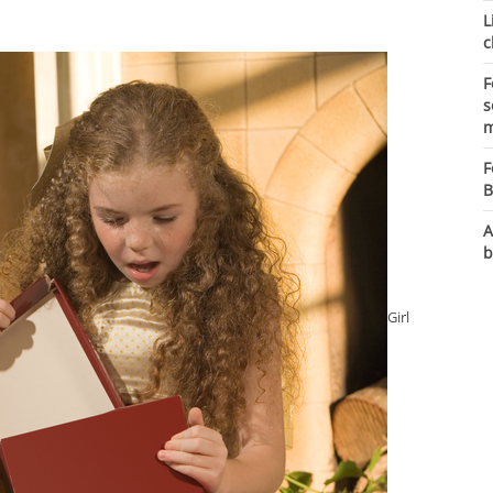
L
c
F
s
m
F
B
A
b
Girl