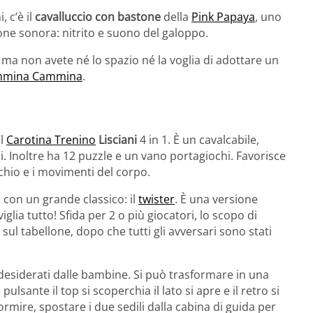
 c’è il
cavalluccio con bastone
della
Pink Papaya
, uno
one sonora: nitrito e suono del galoppo.
 ma non avete né lo spazio né la voglia di adottare un
mmina Cammina
.
il
Carotina Trenino
Lisciani
4 in 1. È un cavalcabile,
i. Inoltre ha 12 puzzle e un vano portagiochi. Favorisce
chio e i movimenti del corpo.
 con un grande classico: il
twister
. È una versione
iglia tutto! Sfida per 2 o più giocatori, lo scopo di
 sul tabellone, dopo che tutti gli avversari sono stati
desiderati dalle bambine. Si può trasformare in una
nte il top si scoperchia il lato si apre e il retro si
rmire, spostare i due sedili dalla cabina di guida per