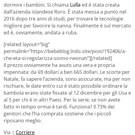
dormire i bambini. Si chiama
Lulla
ed è stata creata
dall’azienda islandese Roro. È stata messa a punto nel
2016 dopo tre anni di studi, per trovare le tecnologie
migliore per favorire la nanna. Finalmente è sul mercato
ed è, ovviamente, andata a ruba.
[related layout=”big”
permalink=”https://bebeblog.lndo.site/post/192406/a-
che-eta-si-regolarizza-sonno-neonati”][/related]
Il prezzo ovviamente ha avuto una vera e propria
impennata: da 69 dollari a ben 665 dollari. Le scorte per
Natale, fa sapere l’azienda, sono assicurate, ma per non
rischiare, le date entro cui è stato possibile ordinare la
bambola erano state fissate al 12 dicembre per gli Usa e
al 5 per chi è in altri Paesi. Per la serie, se non avete
fatto in tempo ormai è tardi. Funziona? Il 73% dei
genitori che l’ha comprata sostiene che i piccoli
riposano meglio.
Via |
Corriere