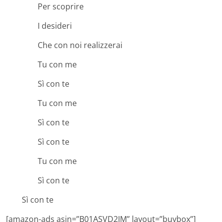
Per scoprire
I desideri
Che con noi realizzerai
Tu con me
Sì con te
Tu con me
Sì con te
Sì con te
Tu con me
Sì con te
Sì con te
[amazon-ads asin=”B01ASVD2IM” layout=”buybox”]