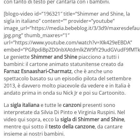
con tanto di testo per cantarla con i bambini.
[blogo-video id=”196321″ title=”Shimmer and Shine, la
sigla in italiano” content=”” provider=”youtube”
image_url=”https://media.bebeblog.it/3/3d9/maxresdefaul
jpg.png” thumb_maxres=”1″
url=”https://www.youtube.com/watch?v=XIk429eEBDA”
embed=”PGRpdiBpZD0nbXAtdmlkZW9fY29udGVudF9fMTk2
Le geniette
Shimmer and Shine
piacciono a tutti i
bambini: il cartone animato statunitense creato da
Farnaz Esnaashari-Charmatz
, che è anche uno
spettacolo basato su un episodio pilota del settembre
2013, è davvero molto piacevole da vedere e in Italia è
andato prima in onda su Nick Jr e poi su Cartoonito.
La
sigla italiana
e tutte le
canzoni
presenti sono
interpretate da Silvia Di Pinto e Virginia Ruspini. Nel
video qui sopra, ecco la
sigla di Shimmer and Shine
,
mentre qui sotto il
testo della canzone
, da cantare
insieme ai nostri bambini.