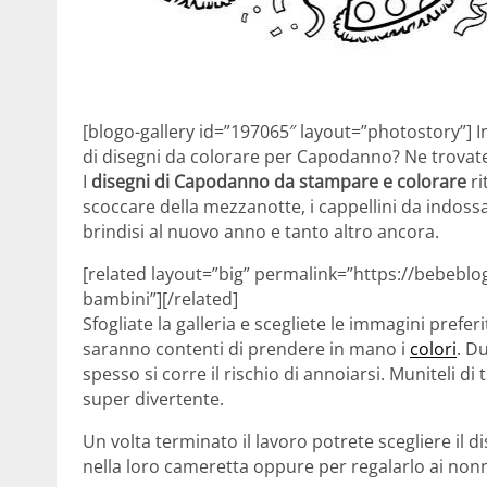
[blogo-gallery id=”197065″ layout=”photostory”] In
di disegni da colorare per Capodanno? Ne trovate a
I
disegni di Capodanno da stampare e colorare
ri
scoccare della mezzanotte, i cappellini da indossa
brindisi al nuovo anno e tanto altro ancora.
[related layout=”big” permalink=”https://bebebl
bambini”][/related]
Sfogliate la galleria e scegliete le immagini prefer
saranno contenti di prendere in mano i
colori
. D
spesso si corre il rischio di annoiarsi. Muniteli di 
super divertente.
Un volta terminato il lavoro potrete scegliere il 
nella loro cameretta oppure per regalarlo ai nonni