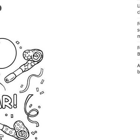
o
L
c
F
s
m
F
B
A
b