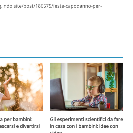
og.lndo.site/post/186575/feste-capodanno-per-
a per bambini:
Gli esperimenti scientifici da fare
escarsi e divertirsi
in casa con i bambini: idee con
video