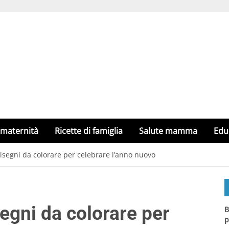
 maternità
Ricette di famiglia
Salute mamma
Edu
segni da colorare per celebrare l’anno nuovo
egni da colorare per
B
p