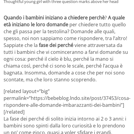
Thoughtful young girl with three question marks above her head
Quando i bambini iniziano a chiedere perchè
?
A quale
età iniziano le loro domande
per chiedere tutto quello
che gli passa per la testolina? Domande alle quali,
spesso, noi non sappiamo come rispondere, tra l’altro!
Sappiate che la
fase dei perché
viene attraversata da
tutti i bambini che vi cominceranno a farvi domande su
ogni cosa: perché il cielo è blu, perché la mano si
chiama così, perché ci sono le scale, perché l’acqua è
bagnata. Insomma, domande a cose che per noi sono
scontate, ma che loro stanno scoprendo.
[related layout=”big”
permalink=”https://bebeblog.lndo.site/post/37453/cosa-
rispondere-alle-domande-imbarazzanti-dei-bambini”]
[/related]
La fase dei perché di solito inizia intorno ai 2 o 3 anni: i
bambini sono spinti dalla loro curiosità e lo prendono
un po’ come gioco, quasi a voler sfidare i grandi.