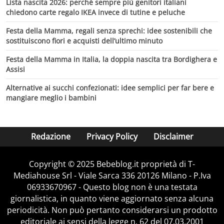
Lista nascita 2026: perché sempre più genitori italiani
chiedono carte regalo IKEA invece di tutine e peluche
Festa della Mamma, regali senza sprechi: idee sostenibili che
sostituiscono fiori e acquisti dell’ultimo minuto
Festa della Mamma in Italia, la doppia nascita tra Bordighera e
Assisi
Alternative ai succhi confezionati: idee semplici per far bere e
mangiare meglio i bambini
Redazione
Privacy Policy
Disclaimer
Copyright © 2025 Bebeblog.it proprietà di T-
Mediahouse Srl - Viale Sarca 336 20126 Milano - P.Iva
06933670967 - Questo blog non è una testata
giornalistica, in quanto viene aggiornato senza alcuna
periodicità. Non può pertanto considerarsi un prodotto
editoriale ai sensi della legge n. 62 del 07.03.2001