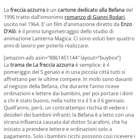
La
freccia azzurra
è un
cartone dedicato alla Befana
del
1996 tratto dall’omonimo
romanzo di Gianni Rodari
,
uscito nel 1964. E’ un film d’animazione diretto da
Enzo
D’Alò
: è il primo lungometraggio dello studio di
animazione Lanterna Magica. Ci sono voluti ben quattro
anni di lavoro per poterlo realizzare.
[amazon-ads asin=”8861451144″ layout=”buybox”]
La
trama de La freccia azzurra
è semplice: è il
pomeriggio del 5 genaio e in una piccola città tutti si
affrettano per le ultime compere. In molti sono davanti
al negozio della Befana, che durante l’anno riceve
ordinazioni e lettere dai bambini, per poi portare i doni
a chi è stato buono, nella notte tra il 5 e il 6 gennaio.
Quell’anno, però, un contrattempo rischia di vedere i
desideri dei bambini infranti: la Befana è a letto con una
strana influenza causata dal dottor Scarafoni, che ha
iniziato a prendere lettere e ordinazioni solo a
pagamento. Solo i bambini ricchi possono così ricevere i