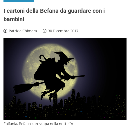
I cartoni della Befana da guardare con i
bambini
Patrizia Chimera
-
30 Dicembre 2017
Epifania, Befana con scopa nella notte."n