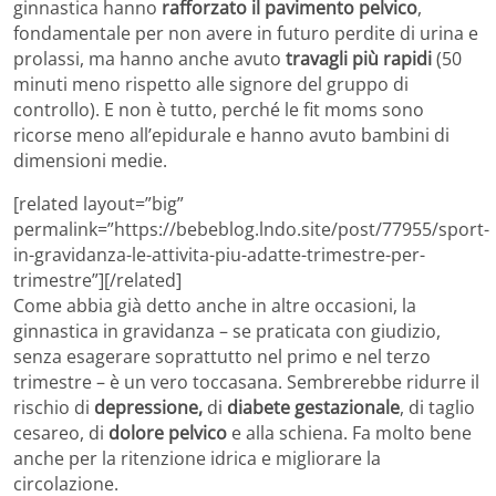
ginnastica hanno
rafforzato il pavimento pelvico
,
fondamentale per non avere in futuro perdite di urina e
prolassi, ma hanno anche avuto
travagli più rapidi
(50
minuti meno rispetto alle signore del gruppo di
controllo). E non è tutto, perché le fit moms sono
ricorse meno all’epidurale e hanno avuto bambini di
dimensioni medie.
[related layout=”big”
permalink=”https://bebeblog.lndo.site/post/77955/sport-
in-gravidanza-le-attivita-piu-adatte-trimestre-per-
trimestre”][/related]
Come abbia già detto anche in altre occasioni, la
ginnastica in gravidanza – se praticata con giudizio,
senza esagerare soprattutto nel primo e nel terzo
trimestre – è un vero toccasana. Sembrerebbe ridurre il
rischio di
depressione,
di
diabete gestazionale
, di taglio
cesareo, di
dolore pelvico
e alla schiena. Fa molto bene
anche per la ritenzione idrica e migliorare la
circolazione.