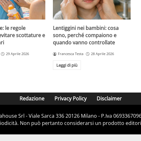
e: le regole
Lentiggini nei bambini: cosa
evitare scottature e
sono, perché compaiono e
ri
quando vanno controllate
29 Aprile 2026
Francesca Testa
28 Aprile 2026
Leggi di più
Redazione
Privacy Policy
Disclaimer
house Srl - Viale Sarca 336 20126 Milano - P.Iva 06933670967
dicità. Non può pertanto considerarsi un prodotto editorial