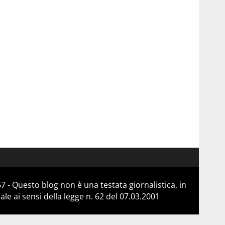
 - Questo blog non è una testata giornalistica, in
e ai sensi della legge n. 62 del 07.03.2001