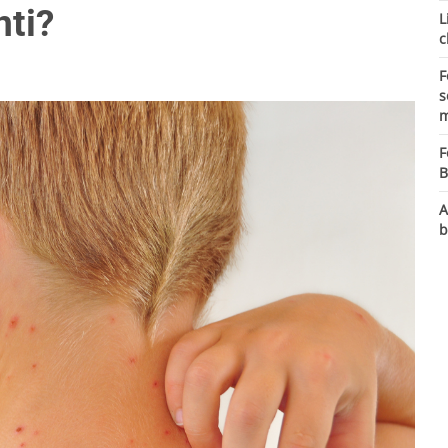
nti?
L
c
F
s
m
F
B
A
b