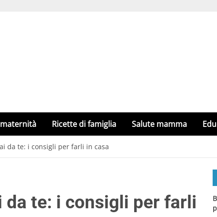
 maternità
Ricette di famiglia
Salute mamma
Edu
 da te: i consigli per farli in casa
da te: i consigli per farli
B
p