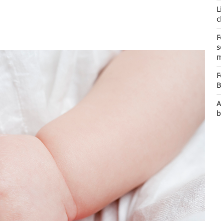
L
c
F
s
m
F
B
A
b