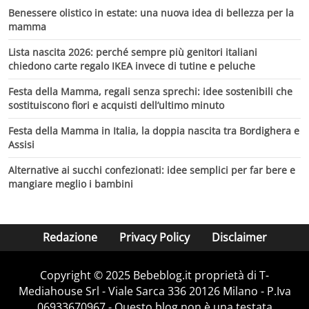
Benessere olistico in estate: una nuova idea di bellezza per la
mamma
Lista nascita 2026: perché sempre più genitori italiani
chiedono carte regalo IKEA invece di tutine e peluche
Festa della Mamma, regali senza sprechi: idee sostenibili che
sostituiscono fiori e acquisti dell’ultimo minuto
Festa della Mamma in Italia, la doppia nascita tra Bordighera e
Assisi
Alternative ai succhi confezionati: idee semplici per far bere e
mangiare meglio i bambini
Redazione
Privacy Policy
Disclaimer
Copyright © 2025 Bebeblog.it proprietà di T-
Mediahouse Srl - Viale Sarca 336 20126 Milano - P.Iva
06933670967 - Questo blog non è una testata