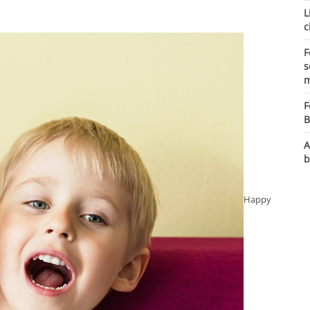
L
c
F
s
m
F
B
A
b
Happy