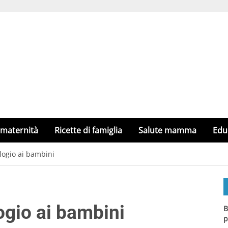
 maternità
Ricette di famiglia
Salute mamma
Edu
logio ai bambini
ogio ai bambini
B
p