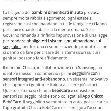
La tragedia dei
bambini dimenticati in auto
provoca
sempre molta rabbia e sgomento, ogni estate si
registrano casi che mandano in tilt le famiglie e ci fanno
percepire quanto labile sia la mente umana. Se il
Governo rimanda all’infinito l’approvazione di una legge
per
rendere obbligatori i sistemi anti-abbandono sui
seggiolini
, per fortuna ci sono le aziende produttrici che
si danno da fare per creare dei sistemi sicuri su cui i
genitori possono fare affidamento.
Il marchio
Chicco
, in collaborazione con
Samsung
, ha
ideato e messo in commercio i primi
seggiolini con i
sensori integrati anti-abbandono
, un sistema innovativo
che supporta i genitori e li aiuta a essere più sicuri.
Questo sistema si chiama
BebèCare
e consiste nei
sensori sui seggiolini che sono collegati all’
App Chicco
BebèCare
. Il seggiolino va montato in auto, poi si scarica
l’app gratuita Chicco BebèCare e si configura l’account