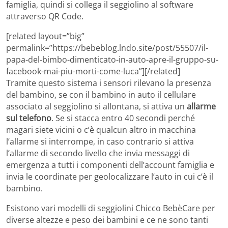
famiglia, quindi si collega il seggiolino al software
attraverso QR Code.
[related layout=”big”
permalink=”https://bebeblog.lndo.site/post/55507/il-
papa-del-bimbo-dimenticato-in-auto-apre-il-gruppo-su-
facebook-mai-piu-morti-come-luca”][/related]
Tramite questo sistema i sensori rilevano la presenza
del bambino, se con il bambino in auto il cellulare
associato al seggiolino si allontana, si attiva un
allarme
sul telefono
. Se si stacca entro 40 secondi perché
magari siete vicini o c’è qualcun altro in macchina
l’allarme si interrompe, in caso contrario si attiva
l’allarme di secondo livello che invia messaggi di
emergenza a tutti i componenti dell’account famiglia e
invia le coordinate per geolocalizzare l’auto in cui c’è il
bambino.
Esistono vari modelli di seggiolini Chicco BebèCare per
diverse altezze e peso dei bambini e ce ne sono tanti