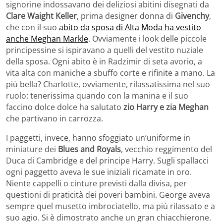
signorine indossavano dei deliziosi abitini disegnati da
Clare Waight Keller
, prima designer donna di
Givenchy
,
che con il suo
abito da sposa di Alta Moda ha vestito
anche Meghan Markle
. Ovviamente i look delle piccole
principessine si ispiravano a quelli del vestito nuziale
della sposa. Ogni abito è in Radzimir di seta avorio, a
vita alta con maniche a sbuffo corte e rifinite a mano. La
più bella? Charlotte, ovviamente, rilassatissima nel suo
ruolo: tenerissima quando con la manina e il suo
faccino dolce dolce ha salutato
zio Harry e zia Meghan
che partivano in carrozza.
I paggetti, invece, hanno sfoggiato un’uniforme in
miniature dei
Blues and Royals
, vecchio reggimento del
Duca di Cambridge e del principe Harry. Sugli spallacci
ogni paggetto aveva le sue iniziali ricamate in oro.
Niente cappelli o cinture previsti dalla divisa, per
questioni di praticità dei poveri bambini. George aveva
sempre quel musetto imbrociatello, ma più rilassato e a
suo agio. Si è dimostrato anche un gran chiacchierone.