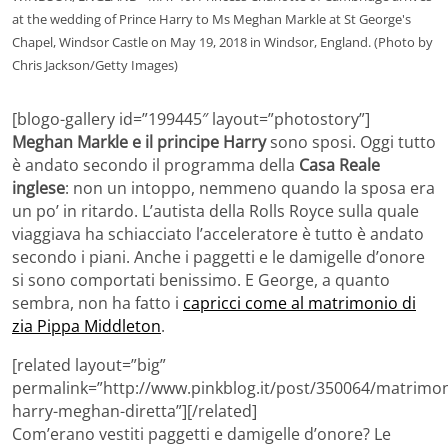
at the wedding of Prince Harry to Ms Meghan Markle at St George's
Chapel, Windsor Castle on May 19, 2018 in Windsor, England. (Photo by
Chris Jackson/Getty Images)
[blogo-gallery id=”199445″ layout=”photostory”]
Meghan Markle e il principe Harry
sono sposi. Oggi tutto
è andato secondo il programma della
Casa Reale
inglese
: non un intoppo, nemmeno quando la sposa era
un po’ in ritardo. L’autista della Rolls Royce sulla quale
viaggiava ha schiacciato l’acceleratore è tutto è andato
secondo i piani. Anche i paggetti e le damigelle d’onore
si sono comportati benissimo. E George, a quanto
sembra, non ha fatto i
capricci come al matrimonio di
zia Pippa Middleton
.
[related layout=”big”
permalink=”http://www.pinkblog.it/post/350064/matrimon
harry-meghan-diretta”][/related]
Com’erano vestiti paggetti e damigelle d’onore? Le