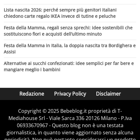
Lista nascita 2026: perché sempre più genitori italiani
chiedono carte regalo IKEA invece di tutine e peluche
Festa della Mamma, regali senza sprechi: idee sostenibili che
sostituiscono fiori e acquisti dell’ultimo minuto
Festa della Mamma in Italia, la doppia nascita tra Bordighera e
Assisi
Alternative ai succhi confezionati: idee semplici per far bere e
mangiare meglio i bambini
Redazione
Privacy Policy
Disclaimer
Copyright © 2025 Bebeblog.it proprietà di T-
Mediahouse Srl - Viale Sarca 336 20126 Milano - P.Iva
06933670967 - Questo blog non è una testata
giornalistica, in quanto viene aggiornato senza alcuna
periodicità. Non può pertanto considerarsi un prodotto