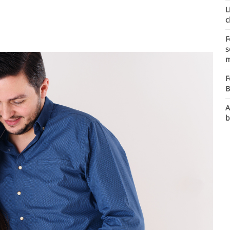
L
c
F
s
m
F
B
A
b