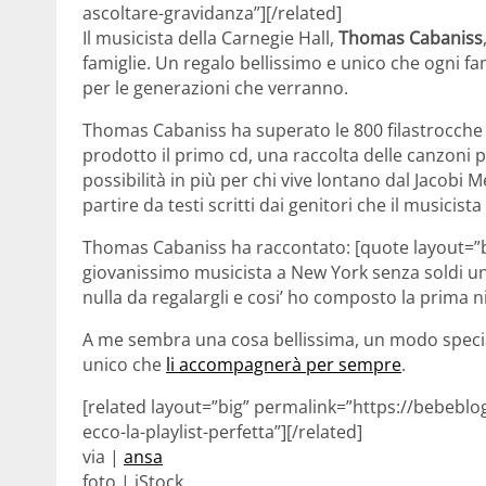
ascoltare-gravidanza”][/related]
Il musicista della Carnegie Hall,
Thomas Cabaniss
famiglie. Un regalo bellissimo e unico che ogni f
per le generazioni che verranno.
Thomas Cabaniss ha superato le 800 filastrocche p
prodotto il primo cd, una raccolta delle canzoni 
possibilità in più per chi vive lontano dal Jacobi
partire da testi scritti dai genitori che il musicis
Thomas Cabaniss ha raccontato: [quote layout=”
giovanissimo musicista a New York senza soldi u
nulla da regalargli e cosi’ ho composto la prima 
A me sembra una cosa bellissima, un modo speciale
unico che
li accompagnerà per sempre
.
[related layout=”big” permalink=”https://bebeblo
ecco-la-playlist-perfetta”][/related]
via |
ansa
foto | iStock