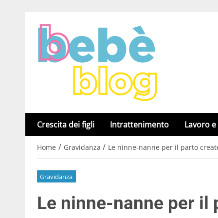
Crescita dei figli
Intrattenimento
Lavoro e
/
/
Home
Gravidanza
Le ninne-nanne per il parto crea
Gravidanza
Le ninne-nanne per i