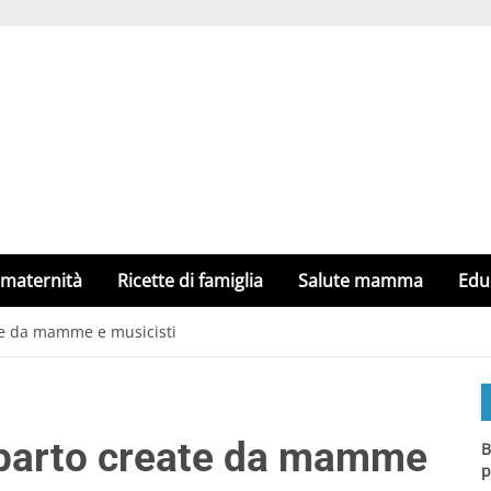
 maternità
Ricette di famiglia
Salute mamma
Edu
te da mamme e musicisti
l parto create da mamme
B
p