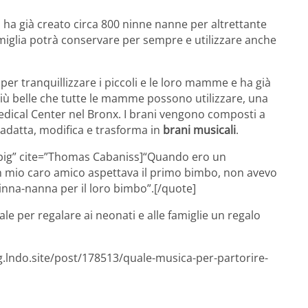
, ha già creato circa 800 ninne nanne per altrettante
amiglia potrà conservare per sempre e utilizzare anche
er tranquillizzare i piccoli e le loro mamme e ha già
più belle che tutte le mamme possono utilizzare, una
 Medical Center nel Bronx. I brani vengono composti a
ta adatta, modifica e trasforma in
brani musicali
.
big” cite=”Thomas Cabaniss]“Quando ero un
n mio caro amico aspettava il primo bimbo, non avevo
ninna-nanna per il loro bimbo”.[/quote]
 per regalare ai neonati e alle famiglie un regalo
g.lndo.site/post/178513/quale-musica-per-partorire-