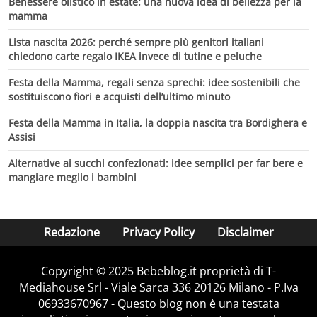
Benessere olistico in estate: una nuova idea di bellezza per la
mamma
Lista nascita 2026: perché sempre più genitori italiani
chiedono carte regalo IKEA invece di tutine e peluche
Festa della Mamma, regali senza sprechi: idee sostenibili che
sostituiscono fiori e acquisti dell’ultimo minuto
Festa della Mamma in Italia, la doppia nascita tra Bordighera e
Assisi
Alternative ai succhi confezionati: idee semplici per far bere e
mangiare meglio i bambini
Redazione
Privacy Policy
Disclaimer
Copyright © 2025 Bebeblog.it proprietà di T-
Mediahouse Srl - Viale Sarca 336 20126 Milano - P.Iva
06933670967 - Questo blog non è una testata