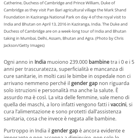
Catherine, Duchess of Cambridge and Prince William, Duke of
Cambridge as they visit Pan Bari agricultural village the Mark Shand
Foundation in Kaziranga National Park on day 4 of the royal visit to
India and Bhutan on April 13, 2016 in Kaziranga, India. The Duke and
Duchess of Cambridge are on a week-long tour of India and Bhutan
taking in Mumbai, Delhi, Assam, Bhutan and Agra. (Photo by Chris
Jackson/Getty Images)
Ogni anno in
India
muoiono 239.000
bambine
tra i 0 e i 5
anni per trascuratezza, superficialità e mancanza di
cure sanitarie, in molti casi le bimbe in ospedale non ci
arrivano nemmeno perché il
gender gap
non riguarda
solo istruzioni e personalità ma anche la salute. È
assurdo ma è così. La vita delle femmine, vale meno di
quella dei maschi, a loro infatti vengono fatti i
vaccini
, si
cura l’alimentazione e sono protetti dall’assistenza
sanitaria, cosa che invece è negata alle bambine.
Purtroppo in India il
gender gap
è ancora evidente e
imperante e non accenna a diminuire, non solo lo