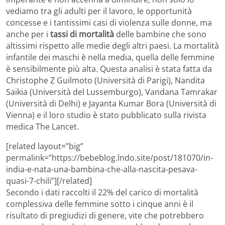
vediamo tra gli adulti per il lavoro, le opportunità
concesse e i tantissimi casi di violenza sulle donne, ma
anche per i
tassi di mortalità
delle bambine che sono
altissimi rispetto alle medie degli altri paesi. La mortalità
infantile dei maschi è nella media, quella delle femmine
è sensibilmente più alta. Questa analisi è stata fatta da
Christophe Z Guilmoto (Università di Parigi), Nandita
Saikia (Università del Lussemburgo), Vandana Tamrakar
(Università di Delhi) e Jayanta Kumar Bora (Università di
Vienna) e il loro studio è stato pubblicato sulla rivista
medica The Lancet.
[related layout=”big”
permalink=”https://bebeblog.lndo.site/post/181070/in-
india-e-nata-una-bambina-che-alla-nascita-pesava-
quasi-7-chili”][/related]
Secondo i dati raccolti il 22% del carico di mortalità
complessiva delle femmine sotto i cinque anni è il
risultato di pregiudizi di genere, vite che potrebbero