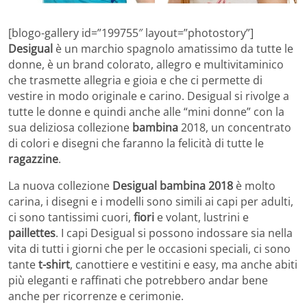
[blogo-gallery id=”199755″ layout=”photostory”]
Desigual
è un marchio spagnolo amatissimo da tutte le
donne, è un brand colorato, allegro e multivitaminico
che trasmette allegria e gioia e che ci permette di
vestire in modo originale e carino. Desigual si rivolge a
tutte le donne e quindi anche alle “mini donne” con la
sua deliziosa collezione
bambina
2018, un concentrato
di colori e disegni che faranno la felicità di tutte le
ragazzine
.
La nuova collezione
Desigual bambina 2018
è molto
carina, i disegni e i modelli sono simili ai capi per adulti,
ci sono tantissimi cuori,
fiori
e volant, lustrini e
paillettes
. I capi Desigual si possono indossare sia nella
vita di tutti i giorni che per le occasioni speciali, ci sono
tante
t-shirt
, canottiere e vestitini e easy, ma anche abiti
più eleganti e raffinati che potrebbero andar bene
anche per ricorrenze e cerimonie.