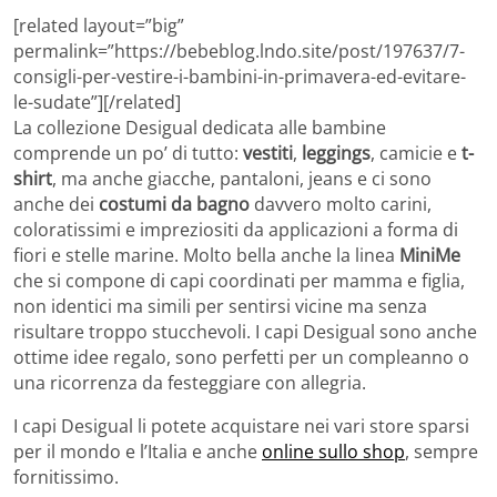
[related layout=”big”
permalink=”https://bebeblog.lndo.site/post/197637/7-
consigli-per-vestire-i-bambini-in-primavera-ed-evitare-
le-sudate”][/related]
La collezione Desigual dedicata alle bambine
comprende un po’ di tutto:
vestiti
,
leggings
, camicie e
t-
shirt
, ma anche giacche, pantaloni, jeans e ci sono
anche dei
costumi da bagno
davvero molto carini,
coloratissimi e impreziositi da applicazioni a forma di
fiori e stelle marine. Molto bella anche la linea
MiniMe
che si compone di capi coordinati per mamma e figlia,
non identici ma simili per sentirsi vicine ma senza
risultare troppo stucchevoli. I capi Desigual sono anche
ottime idee regalo, sono perfetti per un compleanno o
una ricorrenza da festeggiare con allegria.
I capi Desigual li potete acquistare nei vari store sparsi
per il mondo e l’Italia e anche
online sullo shop
, sempre
fornitissimo.