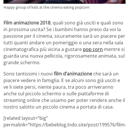
Happy group of kids at the cinema eating popcorn
Film animazione 2018
, quali sono già usciti e quali sono
in prossima uscita? Se i bambini hanno preso da voi la
passione per il cinema, sicuramente sarà un piacere per
tutti quanti andare un pomeriggio o una sera nella sala
cinematografica più vicina a gustare
pop corn
mentre si
guarda una nuova pellicola, rigorosamente animata, sul
grande schermo.
Sono tantissimi i nuovi
film d’animazione
che sarà un
piacere vedere in famiglia. E se alcuni sono già usciti e
ve li siete persi, niente paura, tra poco arriveranno
anche sul piccolo schermo o sulle piattaforme di
streaming online che usiamo per poter rendere anche il
nostro salotto un piccolo cinema a portata di casa.
[related layout=”big”
permalink=”https://bebeblog.lndo.site/post/199576/film-