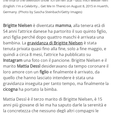
the final of the television show 'Ich bin ein Star - lasst mich wieder rein!'
(English: I'm a Celebrity... Get Me In There) on August 8, 2015 in Huerth,
Germany. (Photo by Sascha Steinbach/Getty Images)
Brigitte Nielsen
è diventata
mamma
, alla tenera età di
54 anni l’attrice danese ha partorito il suo quinto figlio,
anzi figlia perché dopo quattro maschi è arrivata una
bambina. La
gravidanza di Brigitte Nielsen
è stata
tenuta privata quasi fino alla fine, solo a fine maggio, e
quindi a circa 8 mesi, l’attrice ha pubblicato su
Instagram
una foto con il pancione. Brigitte Nielsen e il
marito
Mattia Dessì
desideravano da tempo coronare il
loro amore con un
figlio
e finalmente è arrivato, da
quello che hanno lasciato intendere è stata una
gravidanza inseguita per tanto tempo, ma finalmente la
cicogna
ha portato la bimba.
Mattia Dessì è il terzo marito di Brigitte Nielsen, è 15
anni più giovane di lei ma ha saputo darle la serenità e
la concretezza che nessuno degli altri compagni le