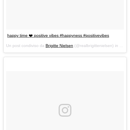
happy time ❤️ positive vibes #happyness #positivevibes
Un post condiviso da
Brigitte Nielsen
(@realbrigittenielsen) in data: