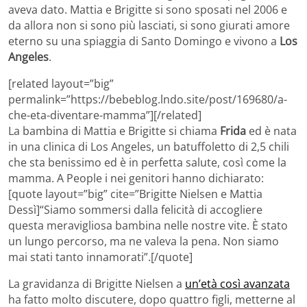
aveva dato. Mattia e Brigitte si sono sposati nel 2006 e
da allora non si sono più lasciati, si sono giurati amore
eterno su una spiaggia di Santo Domingo e vivono a
Los
Angeles
.
[related layout=”big”
permalink=”https://bebeblog.lndo.site/post/169680/a-
che-eta-diventare-mamma”][/related]
La bambina di Mattia e Brigitte si chiama
Frida
ed è nata
in una clinica di Los Angeles, un batuffoletto di 2,5 chili
che sta benissimo ed è in perfetta salute, così come la
mamma. A People i nei genitori hanno dichiarato:
[quote layout=”big” cite=”Brigitte Nielsen e Mattia
Dessì]“Siamo sommersi dalla felicità di accogliere
questa meravigliosa bambina nelle nostre vite. È stato
un lungo percorso, ma ne valeva la pena. Non siamo
mai stati tanto innamorati”.[/quote]
La gravidanza di Brigitte Nielsen a
un’età così avanzata
ha fatto molto discutere, dopo quattro figli, metterne al