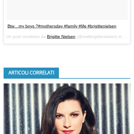
Btw…my boys ?#mothersday #family #life #brigittenielsen
Un post condiviso da
Brigitte Nielsen
(@realbrigittenielsen) in data:
ARTICOLI CORRELATI