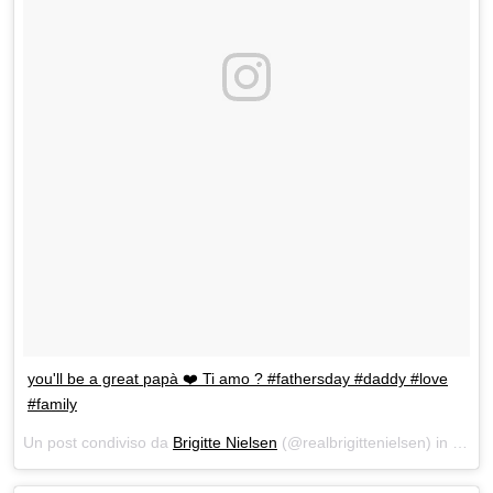
you'll be a great papà ❤️ Ti amo ? #fathersday #daddy #love
#family
Un post condiviso da
Brigitte Nielsen
(@realbrigittenielsen) in data: