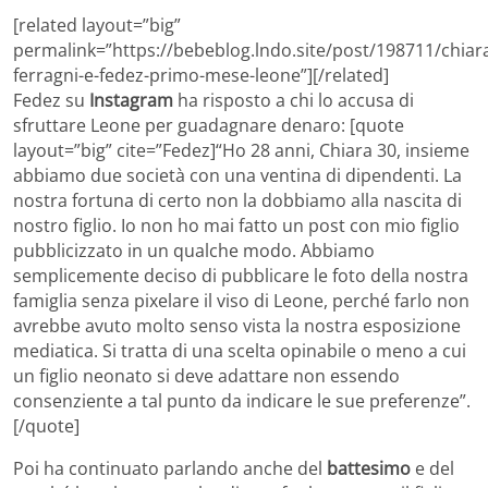
[related layout=”big”
permalink=”https://bebeblog.lndo.site/post/198711/chiar
ferragni-e-fedez-primo-mese-leone”][/related]
Fedez su
Instagram
ha risposto a chi lo accusa di
sfruttare Leone per guadagnare denaro: [quote
layout=”big” cite=”Fedez]“Ho 28 anni, Chiara 30, insieme
abbiamo due società con una ventina di dipendenti. La
nostra fortuna di certo non la dobbiamo alla nascita di
nostro figlio. Io non ho mai fatto un post con mio figlio
pubblicizzato in un qualche modo. Abbiamo
semplicemente deciso di pubblicare le foto della nostra
famiglia senza pixelare il viso di Leone, perché farlo non
avrebbe avuto molto senso vista la nostra esposizione
mediatica. Si tratta di una scelta opinabile o meno a cui
un figlio neonato si deve adattare non essendo
consenziente a tal punto da indicare le sue preferenze”.
[/quote]
Poi ha continuato parlando anche del
battesimo
e del