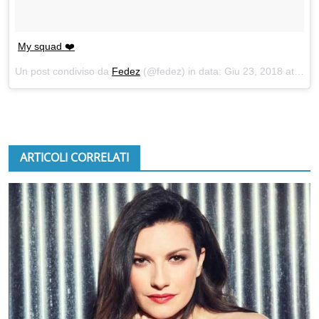
My squad ❤️
Un post condiviso da
Fedez
(@fedez) in data:
Giu 23, 2018 at 10:44 PDT
ARTICOLI CORRELATI