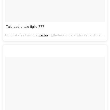
Tale padre tale figlio ???
Un post condiviso da
Fedez
(@fedez) in data:
Giu 27, 2018 at 4:43 PDT