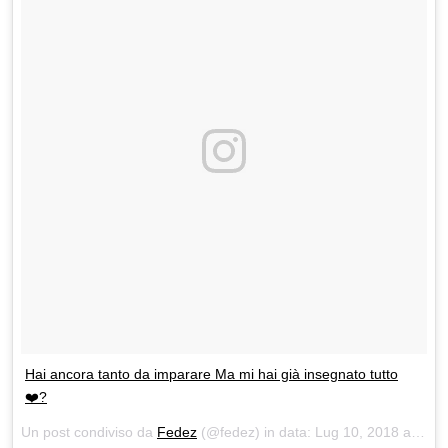
Hai ancora tanto da imparare Ma mi hai già insegnato tutto
❤️?
Un post condiviso da
Fedez
(@fedez) in data:
Lug 10, 2018 at 6:01 PDT