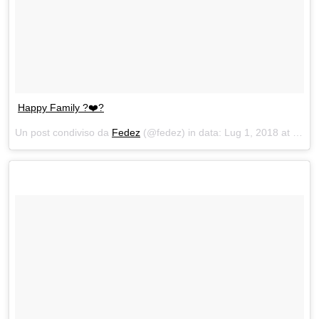
Happy Family ?❤️?
Un post condiviso da
Fedez
(@fedez) in data:
Lug 1, 2018 at 8:07 PDT