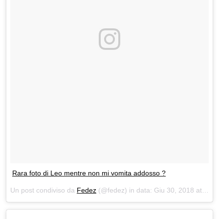
Rara foto di Leo mentre non mi vomita addosso ?
Un post condiviso da
Fedez
(@fedez) in data:
Giu 30, 2018 at 3:41 PDT