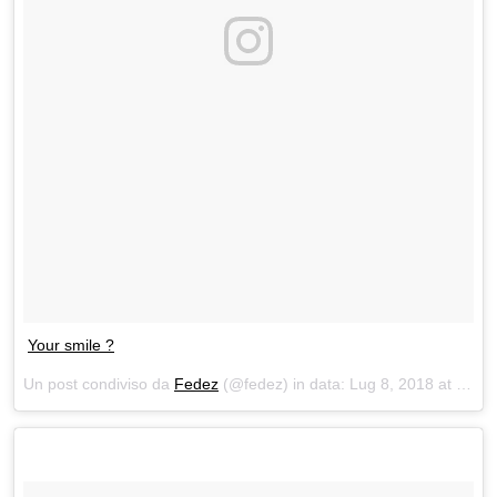
Your smile ?
Un post condiviso da
Fedez
(@fedez) in data:
Lug 8, 2018 at 9:21 PDT