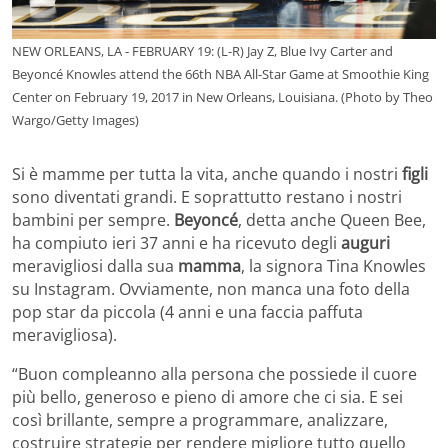
NEW ORLEANS, LA - FEBRUARY 19: (L-R) Jay Z, Blue Ivy Carter and
Beyoncé Knowles attend the 66th NBA All-Star Game at Smoothie King
Center on February 19, 2017 in New Orleans, Louisiana. (Photo by Theo
Wargo/Getty Images)
Si è mamme per tutta la vita, anche quando i nostri
figli
sono diventati grandi. E soprattutto restano i nostri
bambini per sempre.
Beyoncé
, detta anche Queen Bee,
ha compiuto ieri 37 anni e ha ricevuto degli
auguri
meravigliosi dalla sua
mamma
, la signora Tina Knowles
su Instagram. Ovviamente, non manca una foto della
pop star da piccola (4 anni e una faccia paffuta
meravigliosa).
“Buon compleanno alla persona che possiede il cuore
più bello, generoso e pieno di amore che ci sia. E sei
così brillante, sempre a programmare, analizzare,
costruire strategie per rendere migliore tutto quello