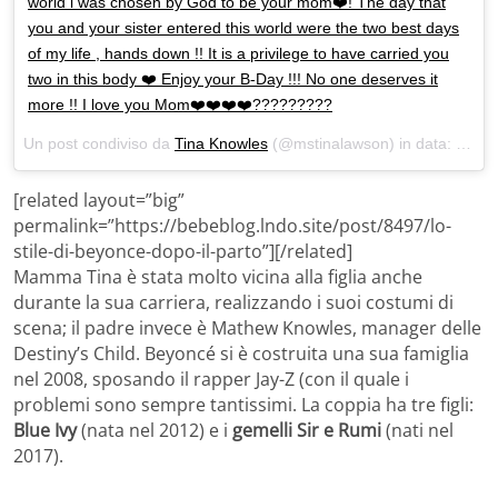
world i was chosen by God to be your mom❤️! The day that
you and your sister entered this world were the two best days
of my life , hands down !! It is a privilege to have carried you
two in this body ❤️ Enjoy your B-Day !!! No one deserves it
more !! I love you Mom❤️❤️❤️❤️?????????
Un post condiviso da
Tina Knowles
(@mstinalawson) in data:
Set 3
[related layout=”big”
permalink=”https://bebeblog.lndo.site/post/8497/lo-
stile-di-beyonce-dopo-il-parto”][/related]
Mamma Tina è stata molto vicina alla figlia anche
durante la sua carriera, realizzando i suoi costumi di
scena; il padre invece è Mathew Knowles, manager delle
Destiny’s Child. Beyoncé si è costruita una sua famiglia
nel 2008, sposando il rapper Jay-Z (con il quale i
problemi sono sempre tantissimi. La coppia ha tre figli:
Blue Ivy
(nata nel 2012) e i
gemelli Sir e Rumi
(nati nel
2017).