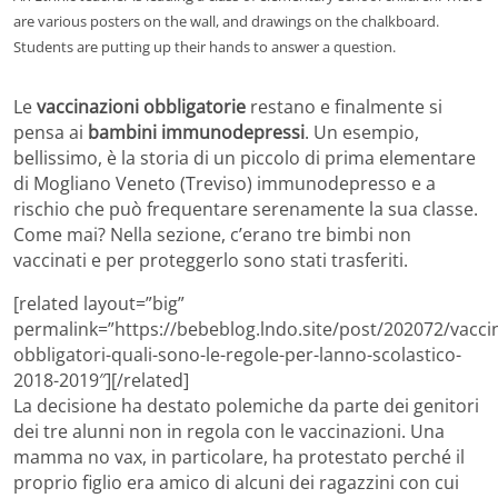
are various posters on the wall, and drawings on the chalkboard.
Students are putting up their hands to answer a question.
Le
vaccinazioni obbligatorie
restano e finalmente si
pensa ai
bambini immunodepressi
. Un esempio,
bellissimo, è la storia di un piccolo di prima elementare
di Mogliano Veneto (Treviso) immunodepresso e a
rischio che può frequentare serenamente la sua classe.
Come mai? Nella sezione, c’erano tre bimbi non
vaccinati e per proteggerlo sono stati trasferiti.
[related layout=”big”
permalink=”https://bebeblog.lndo.site/post/202072/vaccin
obbligatori-quali-sono-le-regole-per-lanno-scolastico-
2018-2019″][/related]
La decisione ha destato polemiche da parte dei genitori
dei tre alunni non in regola con le vaccinazioni. Una
mamma no vax, in particolare, ha protestato perché il
proprio figlio era amico di alcuni dei ragazzini con cui