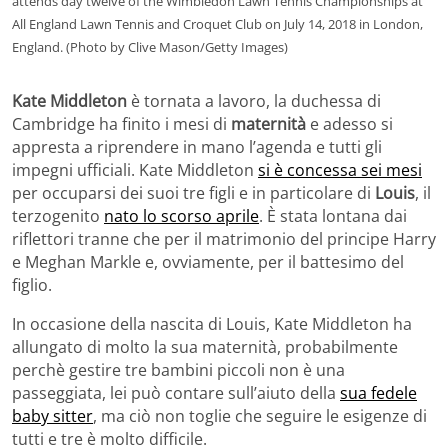
attends day twelve of the Wimbledon Lawn Tennis Championships at
All England Lawn Tennis and Croquet Club on July 14, 2018 in London,
England. (Photo by Clive Mason/Getty Images)
Kate Middleton
è tornata a lavoro, la duchessa di
Cambridge ha finito i mesi di
maternità
e adesso si
appresta a riprendere in mano l’agenda e tutti gli
impegni ufficiali. Kate Middleton
si è concessa sei mesi
per occuparsi dei suoi tre figli e in particolare di
Louis
, il
terzogenito
nato lo scorso aprile
. È stata lontana dai
riflettori tranne che per il matrimonio del principe Harry
e Meghan Markle e, ovviamente, per il battesimo del
figlio.
In occasione della nascita di Louis, Kate Middleton ha
allungato di molto la sua maternità, probabilmente
perchè gestire tre bambini piccoli non è una
passeggiata, lei può contare sull’aiuto della
sua fedele
baby sitter
, ma ciò non toglie che seguire le esigenze di
tutti e tre è molto difficile.