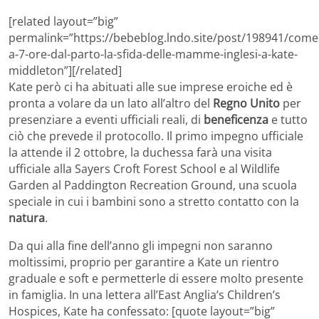
[related layout=”big”
permalink=”https://bebeblog.lndo.site/post/198941/comer
a-7-ore-dal-parto-la-sfida-delle-mamme-inglesi-a-kate-
middleton”][/related]
Kate però ci ha abituati alle sue imprese eroiche ed è
pronta a volare da un lato all’altro del
Regno Unito
per
presenziare a eventi ufficiali reali, di
beneficenza
e tutto
ciò che prevede il protocollo. Il primo impegno ufficiale
la attende il 2 ottobre, la duchessa farà una visita
ufficiale alla Sayers Croft Forest School e al Wildlife
Garden al Paddington Recreation Ground, una scuola
speciale in cui i bambini sono a stretto contatto con la
natura
.
Da qui alla fine dell’anno gli impegni non saranno
moltissimi, proprio per garantire a Kate un rientro
graduale e soft e permetterle di essere molto presente
in famiglia. In una lettera all’East Anglia’s Children’s
Hospices, Kate ha confessato: [quote layout=”big”