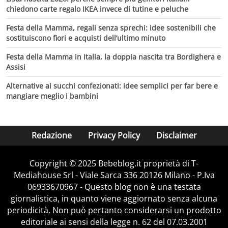
chiedono carte regalo IKEA invece di tutine e peluche
Festa della Mamma, regali senza sprechi: idee sostenibili che
sostituiscono fiori e acquisti dell’ultimo minuto
Festa della Mamma in Italia, la doppia nascita tra Bordighera e
Assisi
Alternative ai succhi confezionati: idee semplici per far bere e
mangiare meglio i bambini
Redazione
Privacy Policy
Disclaimer
Copyright © 2025 Bebeblog.it proprietà di T-
Mediahouse Srl - Viale Sarca 336 20126 Milano - P.Iva
06933670967 - Questo blog non è una testata
giornalistica, in quanto viene aggiornato senza alcuna
periodicità. Non può pertanto considerarsi un prodotto
editoriale ai sensi della legge n. 62 del 07.03.2001