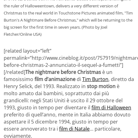
the ruler of Halloweentown, delivers a very different version of
Christmas to the real world in Touchstone Pictures animated film, "Tim
Burton's A Nightmare Before Christmas," which will be returning to the
big screen for the first time in seven years. (Photo by Joel
Fletcher/Online USA)
[related layout=”left”
permalink=”http://www.cineblog.it/post/757919/nightmar
before-christmas-2-annunciato-il-sequel-a-fumetti”]
[/related]
The nightmare before Christmas
è un
famosissimo
film d’animazione
di
Tim Burton
, diretto da
Henry Selick, del 1993. Realizzato in
stop motion
è
molto amato dai bambini, soprattutto dai più
grandicelli: negli Stati Uniti è uscito il 29 ottobre del
1993, giusto in tempo per diventare il
film di Halloween
preferito di quell’anno, mente in Italia abbiamo dovuto
aspettare il 5 dicembre 1994, giusto in tempo per
essere annoverato tra i
film di Natale
… particolare,
ovviamente.