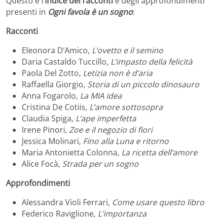
Questo è l’
indice dei racconti
e degli approfondimenti
presenti in
Ogni favola è un sogno
:
Racconti
Eleonora D’Amico,
L’ovetto e il semino
Daria Castaldo Tuccillo,
L’impasto della felicità
Paola Del Zotto,
Letizia non è d’aria
Raffaella Giorgio,
Storia di un piccolo dinosauro
Anna Fogarolo,
La MIA idea
Cristina De Cotiis,
L’amore sottosopra
Claudia Spiga,
L’ape imperfetta
Irene Pinori,
Zoe e il negozio di fiori
Jessica Molinari,
Fino alla Luna e ritorno
Maria Antonietta Colonna,
La ricetta dell’amore
Alice Focà,
Strada per un sogno
Approfondimenti
Alessandra Violi Ferrari,
Come usare questo libro
Federico Raviglione,
L’importanza