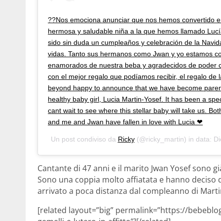
??Nos emociona anunciar que nos hemos convertido e
hermosa y saludable niña a la que hemos llamado Lucí
sido sin duda un cumpleaños y celebración de la Navid
vidas. Tanto sus hermanos como Jwan y yo estamos 
enamorados de nuestra beba y agradecidos de poder 
con el mejor regalo que podíamos recibir, el regalo de 
beyond happy to announce that we have become parents
healthy baby girl, Lucia Martin-Yosef. It has been a spe
cant wait to see where this stellar baby will take us. Bot
and me and Jwan have fallen in love with Lucia ❤
Un post condiviso da
Ricky
(@ricky_martin) in data:
Di
Cantante di 47 anni e il marito Jwan Yosef sono gi
Sono una coppia molto affiatata e hanno deciso di 
arrivato a poca distanza dal compleanno di Martin
[related layout=”big” permalink=”https://bebeblo