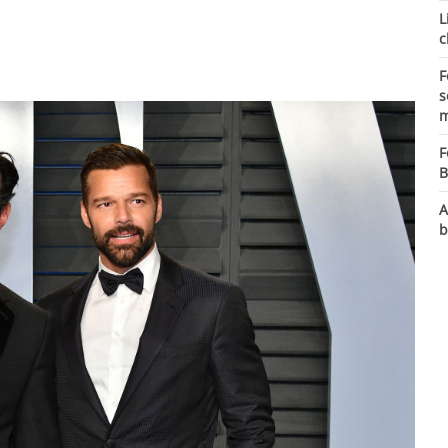
L
c
F
s
m
F
B
A
b