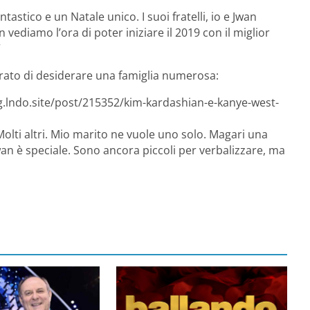
stico e un Natale unico. I suoi fratelli, io e Jwan
ediamo l’ora di poter iniziare il 2019 con il miglior
”
ato di desiderare una famiglia numerosa:
g.lndo.site/post/215352/kim-kardashian-e-kanye-west-
. Molti altri. Mio marito ne vuole uno solo. Magari una
an è speciale. Sono ancora piccoli per verbalizzare, ma