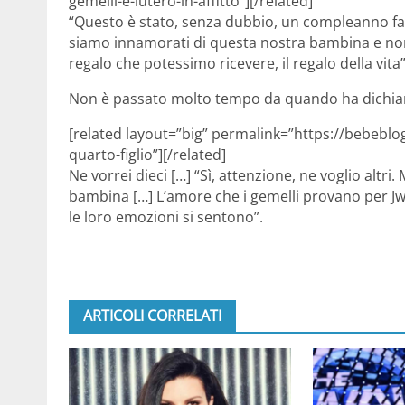
gemelli-e-lutero-in-affitto”][/related]
“Questo è stato, senza dubbio, un compleanno fanta
siamo innamorati di questa nostra bambina e non v
regalo che potessimo ricevere, il regalo della vita
Non è passato molto tempo da quando ha dichiar
[related layout=”big” permalink=”https://bebeblo
quarto-figlio”][/related]
Ne vorrei dieci […] “Sì, attenzione, ne voglio altri
bambina […] L’amore che i gemelli provano per Jw
le loro emozioni si sentono”.
ARTICOLI CORRELATI