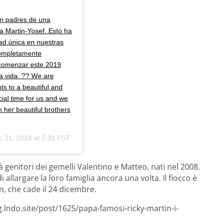
n padres de una
a Martin-Yosef. Esto ha
ad única en nuestras
completamente
comenzar este 2019
la vida. ?? We are
 to a beautiful and
cial time for us and we
h her beautiful brothers
c 31, 2018 at 2:31 PST
à genitori dei gemelli Valentino e Matteo, nati nel 2008.
allargare la loro famiglia ancora una volta. Il fiocco è
, che cade il 24 dicembre.
g.lndo.site/post/1625/papa-famosi-ricky-martin-i-