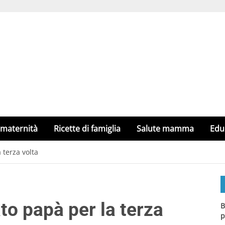
 maternità
Ricette di famiglia
Salute mamma
Edu
 terza volta
to papà per la terza
B
p