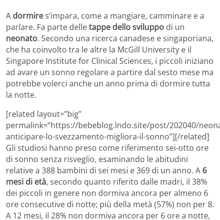
A
dormire
s’impara, come a mangiare, camminare e a
parlare. Fa parte delle
tappe dello sviluppo
di un
neonato
. Secondo una ricerca canadese e singaporiana,
che ha coinvolto tra le altre la McGill University e il
Singapore Institute for Clinical Sciences, i piccoli iniziano
ad avare un sonno regolare a partire dal sesto mese ma
potrebbe volerci anche un anno prima di dormire tutta
la notte.
[related layout=”big”
permalink=”https://bebeblog.lndo.site/post/202040/neona
anticipare-lo-svezzamento-migliora-il-sonno”][/related]
Gli studiosi hanno preso come riferimento sei-otto ore
di sonno senza risveglio, esaminando le abitudini
relative a 388 bambini di sei mesi e 369 di un anno. A
6
mesi di età
, secondo quanto riferito dalle madri, il 38%
dei piccoli in genere non dormiva ancora per almeno 6
ore consecutive di notte; più della metà (57%) non per 8.
A 12 mesi, il 28% non dormiva ancora per 6 ore a notte,