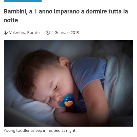
Bambini, a 1 anno imparano a dormire tutta la
notte
Valentina Rorato
-
4 Gennaio 2019
Young toddler asleep in his bed at night.