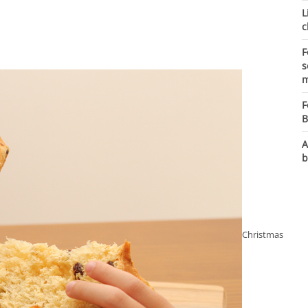
L
c
F
s
m
F
B
A
b
Christmas