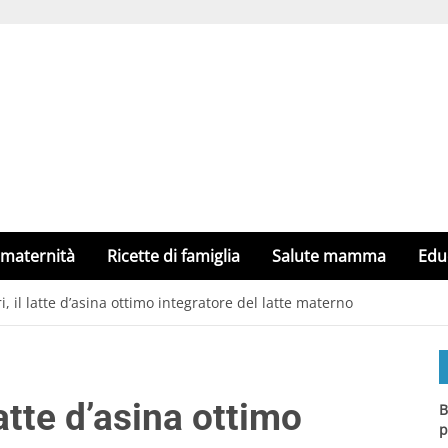
 maternità
Ricette di famiglia
Salute mamma
Edu
 il latte d’asina ottimo integratore del latte materno
atte d’asina ottimo
B
p