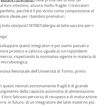
 loro intestino, ancora molto fragile. I ricercatori
perfetto, perché è il più vicino come composizione al
atore ideale per i bambini prematuri.
lndo.site/post/187087/allergia-al-latte-vaccino-per-i-
iega:
luppare questi integratori e poi siamo passati a
enore proteico e calorico uguale ai corrispondenti
mmercio, rispettando la normativa vigente in materia di
 microbiologica.
tensiva Neonatale dell’Università di Torino, primo
in questi neonati estremamente fragili è di grande
ungimento della capacità autonoma di alimentazione
, il loro faticoso percorso di recupero e di maturazione
rre, in futuro, di un integratore del latte materno più