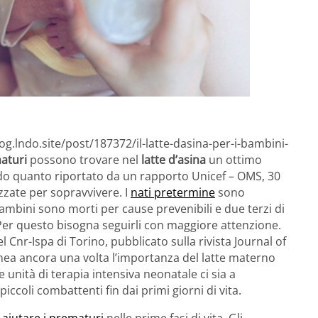
og.lndo.site/post/187372/il-latte-dasina-per-i-bambini-
aturi
possono trovare nel
latte d’asina
un ottimo
o quanto riportato da un rapporto Unicef – OMS, 30
zzate per sopravvivere. I
nati pretermine
sono
bambini sono morti per cause prevenibili e due terzi di
Per questo bisogna seguirli con maggiore attenzione.
 Cnr-Ispa di Torino, pubblicato sulla rivista Journal of
inea ancora una volta l’importanza del latte materno
unità di terapia intensiva neonatale ci sia a
iccoli combattenti fin dai primi giorni di vita.
r
aiutare i prematuri
nelle prime fasi di vita. Gli