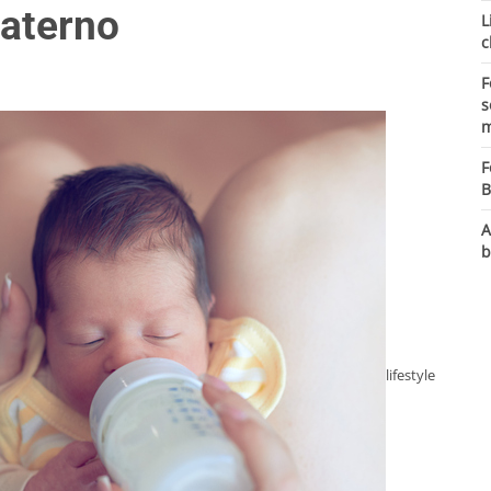
materno
L
c
F
s
m
F
B
A
b
lifestyle