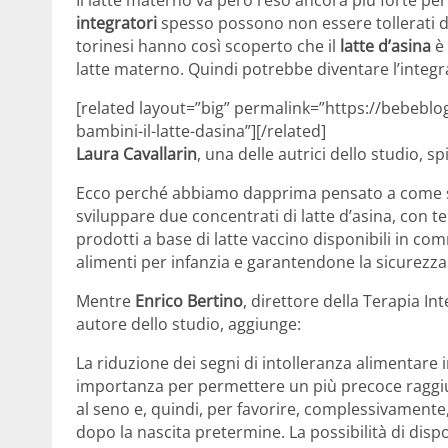
integratori
spesso possono non essere tollerati dal
torinesi hanno così scoperto che il
latte d’asina
è 
latte materno. Quindi potrebbe diventare l’integr
[related layout=”big” permalink=”https://bebeblog.
bambini-il-latte-dasina”][/related]
Laura Cavallarin
, una delle autrici dello studio, sp
Ecco perché abbiamo dapprima pensato a come svi
sviluppare due concentrati di latte d’asina, con t
prodotti a base di latte vaccino disponibili in co
alimenti per infanzia e garantendone la sicurezza
Mentre
Enrico Bertino
, direttore della Terapia In
autore dello studio, aggiunge:
La riduzione dei segni di intolleranza alimentare 
importanza per permettere un più precoce raggi
al seno e, quindi, per favorire, complessivamente
dopo la nascita pretermine. La possibilità di dispo