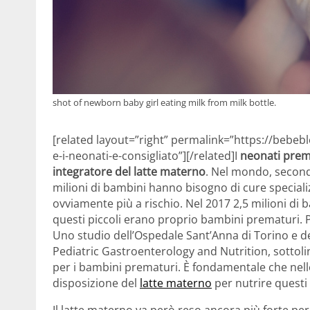
shot of newborn baby girl eating milk from milk bottle.
[related layout=”right” permalink=”https://bebebl
e-i-neonati-e-consigliato”][/related]I
neonati prem
integratore del latte materno
. Nel mondo, second
milioni di bambini hanno bisogno di cure speciali
ovviamente più a rischio. Nel 2017 2,5 milioni di 
questi piccoli erano proprio bambini prematuri. 
Uno studio dell’Ospedale Sant’Anna di Torino e del
Pediatric Gastroenterology and Nutrition, sottol
per i bambini prematuri. È fondamentale che nelle 
disposizione del
latte materno
per nutrire questi p
Il latte materno va però reso ancora più forte pe