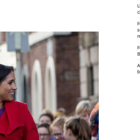
L
c
F
s
m
F
B
A
b