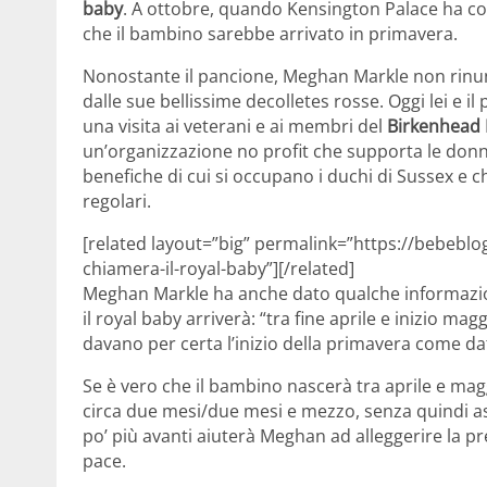
baby
. A ottobre, quando Kensington Palace ha c
che il bambino sarebbe arrivato in primavera.
Nonostante il pancione, Meghan Markle non rinunci
dalle sue bellissime decolletes rosse. Oggi lei e i
una visita ai veterani e ai membri del
Birkenhead 
un’organizzazione no profit che supporta le donne 
benefiche di cui si occupano i duchi di Sussex e 
regolari.
[related layout=”big” permalink=”https://bebebl
chiamera-il-royal-baby”][/related]
Meghan Markle ha anche dato qualche informazione
il royal baby arriverà: “tra fine aprile e inizio ma
davano per certa l’inizio della primavera come dat
Se è vero che il bambino nascerà tra aprile e mag
circa due mesi/due mesi e mezzo, senza quindi as
po’ più avanti aiuterà Meghan ad alleggerire la p
pace.