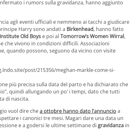
onfermato i rumors sulla gravidanza, hanno aggiunto
a agli eventi ufficiali e nemmeno ai tacchi a giudicare
l principe Harry sono andati a
Birkenhead
, hanno fatto
Institute Old Boys
e poi al
Tomorrow’s Women Wirral
,
che vivono in condizioni difficili. Associazioni
che, quando possono, seguono da vicino con visite
og.lndo.site/post/215356/meghan-markle-come-si-
 più precisa sulla data del parto e ha dichiarato che
ggio”, quindi allungando un po’ i tempi, dato che tutti
a di nascita.
gio vuol dire che
a ottobre hanno dato l’annuncio
a
pettare i canonici tre mesi. Magari dare una data un
ressione e a godersi le ultime settimane di
gravidanza
in