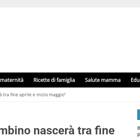
 maternità
Ricette di famiglia
Salute mamma
Edu
tra fine aprile e inizio maggio”
mbino nascerà tra fine
B
p