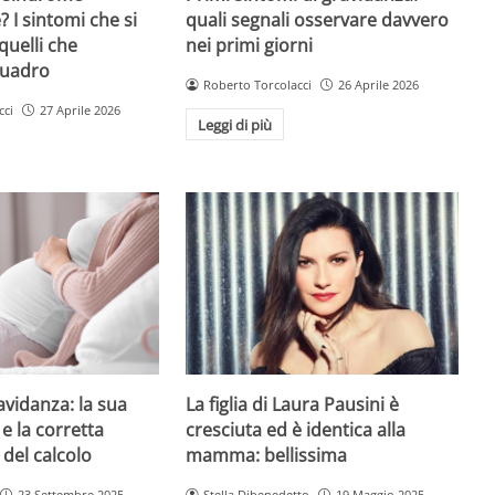
 I sintomi che si
quali segnali osservare davvero
quelli che
nei primi giorni
quadro
Roberto Torcolacci
26 Aprile 2026
cci
27 Aprile 2026
Leggi di più
avidanza: la sua
La figlia di Laura Pausini è
e la corretta
cresciuta ed è identica alla
 del calcolo
mamma: bellissima
23 Settembre 2025
Stella Dibenedetto
19 Maggio 2025