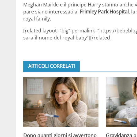
Meghan Markle e il principe Harry stanno anche va
pare siano interessati al
Frimley Park Hospital
, l
royal family.
[related layout=”big” permalink=”https://bebebl
sara-il-nome-del-royal-baby”][/related]
ARTICOLI CORRELATI
Dopo quanti giorni si avvertono
Gravidanza o