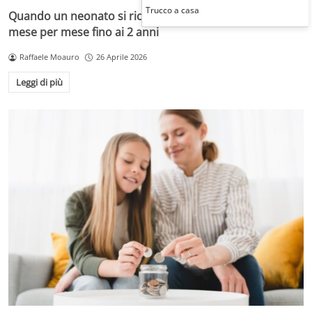
Trucco a casa
Quando un neonato si riconosce allo specchio: le tappe
mese per mese fino ai 2 anni
Raffaele Moauro
26 Aprile 2026
Leggi di più