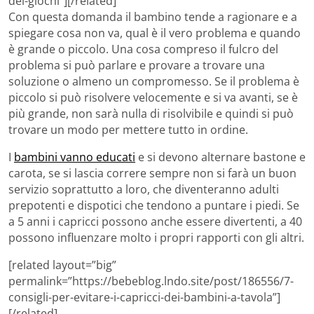
dei-giochi”][/related]
Con questa domanda il bambino tende a ragionare e a
spiegare cosa non va, qual è il vero problema e quando
è grande o piccolo. Una cosa compreso il fulcro del
problema si può parlare e provare a trovare una
soluzione o almeno un compromesso. Se il problema è
piccolo si può risolvere velocemente e si va avanti, se è
più grande, non sarà nulla di risolvibile e quindi si può
trovare un modo per mettere tutto in ordine.
I
bambini vanno educati
e si devono alternare bastone e
carota, se si lascia correre sempre non si farà un buon
servizio soprattutto a loro, che diventeranno adulti
prepotenti e dispotici che tendono a puntare i piedi. Se
a 5 anni i capricci possono anche essere divertenti, a 40
possono influenzare molto i propri rapporti con gli altri.
[related layout=”big”
permalink=”https://bebeblog.lndo.site/post/186556/7-
consigli-per-evitare-i-capricci-dei-bambini-a-tavola”]
[/related]