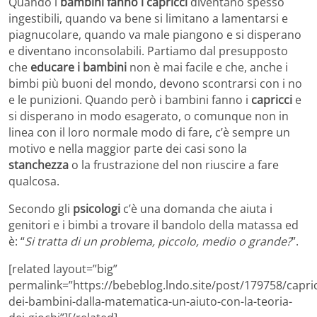
Quando i
bambini fanno i capricci
diventano spesso
ingestibili, quando va bene si limitano a lamentarsi e
piagnucolare, quando va male piangono e si disperano
e diventano inconsolabili. Partiamo dal presupposto
che
educare i bambini
non è mai facile e che, anche i
bimbi più buoni del mondo, devono scontrarsi con i no
e le punizioni. Quando però i bambini fanno i
capricci
e
si disperano in modo esagerato, o comunque non in
linea con il loro normale modo di fare, c’è sempre un
motivo e nella maggior parte dei casi sono la
stanchezza
o la frustrazione del non riuscire a fare
qualcosa.
Secondo gli
psicologi
c’è una domanda che aiuta i
genitori e i bimbi a trovare il bandolo della matassa ed
è: “
Si tratta di un problema, piccolo, medio o grande?
”.
[related layout=”big”
permalink=”https://bebeblog.lndo.site/post/179758/capric
dei-bambini-dalla-matematica-un-aiuto-con-la-teoria-