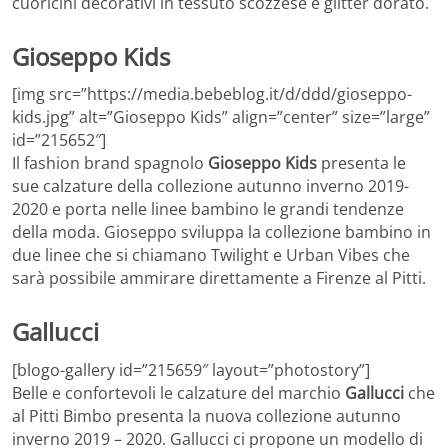
cuoricini decorativi in tessuto scozzese e glitter dorato.
Gioseppo Kids
[img src=”https://media.bebeblog.it/d/ddd/gioseppo-
kids.jpg” alt=”Gioseppo Kids” align=”center” size=”large”
id=”215652″]
Il fashion brand spagnolo
Gioseppo Kids
presenta le
sue calzature della collezione autunno inverno 2019-
2020 e porta nelle linee bambino le grandi tendenze
della moda. Gioseppo sviluppa la collezione bambino in
due linee che si chiamano Twilight e Urban Vibes che
sarà possibile ammirare direttamente a Firenze al Pitti.
Gallucci
[blogo-gallery id=”215659″ layout=”photostory”]
Belle e confortevoli le calzature del marchio
Gallucci
che
al Pitti Bimbo presenta la nuova collezione autunno
inverno 2019 – 2020. Gallucci ci propone un modello di