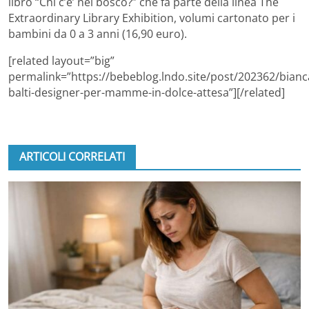
libro “Chi c’e’ nel bosco?” che fa parte della linea The
Extraordinary Library Exhibition, volumi cartonato per i
bambini da 0 a 3 anni (16,90 euro).
[related layout=”big”
permalink=”https://bebeblog.lndo.site/post/202362/bianc
balti-designer-per-mamme-in-dolce-attesa”][/related]
ARTICOLI CORRELATI