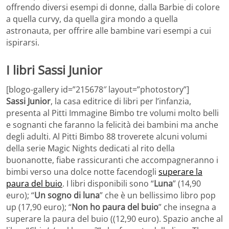
offrendo diversi esempi di donne, dalla Barbie di colore
a quella curvy, da quella gira mondo a quella
astronauta, per offrire alle bambine vari esempi a cui
ispirarsi.
I libri Sassi Junior
[blogo-gallery id=”215678″ layout=”photostory”]
Sassi Junior
, la casa editrice di libri per l’infanzia,
presenta al Pitti Immagine Bimbo tre volumi molto belli
e sognanti che faranno la felicità dei bambini ma anche
degli adulti. Al Pitti Bimbo 88 troverete alcuni volumi
della serie Magic Nights dedicati al rito della
buonanotte, fiabe rassicuranti che accompagneranno i
bimbi verso una dolce notte facendogli
superare la
paura del buio
. I libri disponibili sono “
Luna
” (14,90
euro); “
Un sogno di luna
” che è un bellissimo libro pop
up (17,90 euro); “
Non ho paura del buio
” che insegna a
superare la paura del buio ((12,90 euro). Spazio anche al