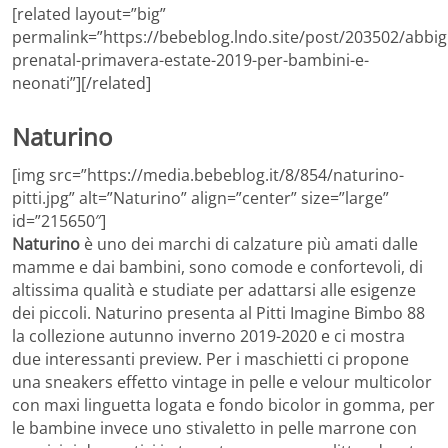
[related layout=”big”
permalink=”https://bebeblog.lndo.site/post/203502/abbig
prenatal-primavera-estate-2019-per-bambini-e-
neonati”][/related]
Naturino
[img src=”https://media.bebeblog.it/8/854/naturino-
pitti.jpg” alt=”Naturino” align=”center” size=”large”
id=”215650″]
Naturino
è uno dei marchi di calzature più amati dalle
mamme e dai bambini, sono comode e confortevoli, di
altissima qualità e studiate per adattarsi alle esigenze
dei piccoli. Naturino presenta al Pitti Imagine Bimbo 88
la collezione autunno inverno 2019-2020 e ci mostra
due interessanti preview. Per i maschietti ci propone
una sneakers effetto vintage in pelle e velour multicolor
con maxi linguetta logata e fondo bicolor in gomma, per
le bambine invece uno stivaletto in pelle marrone con