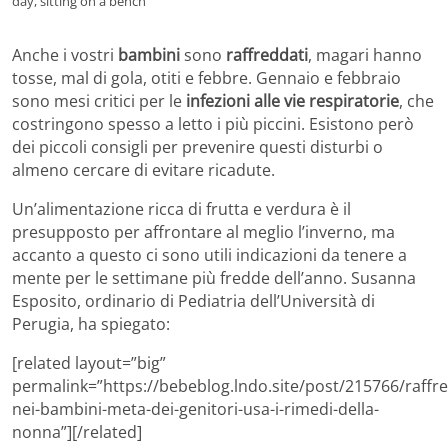
day, sitting on a bench
Anche i vostri
bambini
sono
raffreddati
, magari hanno
tosse, mal di gola, otiti e febbre. Gennaio e febbraio
sono mesi critici per le
infezioni alle vie respiratorie
, che
costringono spesso a letto i più piccini. Esistono però
dei piccoli consigli per prevenire questi disturbi o
almeno cercare di evitare ricadute.
Un’alimentazione ricca di frutta e verdura è il
presupposto per affrontare al meglio l’inverno, ma
accanto a questo ci sono utili indicazioni da tenere a
mente per le settimane più fredde dell’anno. Susanna
Esposito, ordinario di Pediatria dell’Università di
Perugia, ha spiegato:
[related layout=”big”
permalink=”https://bebeblog.lndo.site/post/215766/raffr
nei-bambini-meta-dei-genitori-usa-i-rimedi-della-
nonna”][/related]