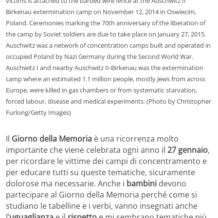
victims is attached to the barbed wire fence at the Auschwitz II
Birkenau extermination camp on November 12, 2014 in Oswiecim,
Poland. Ceremonies marking the 70th anniversary of the liberation of
the camp by Soviet soldiers are due to take place on January 27, 2015.
Auschwitz was a network of concentration camps built and operated in
occupied Poland by Nazi Germany during the Second World War.
Auschwitz I and nearby Auschwitz II-Birkenau was the extermination
camp where an estimated 1.1 million people, mostly Jews from across
Europe, were killed in gas chambers or from systematic starvation,
forced labour, disease and medical experiments. (Photo by Christopher
Furlong/Getty Images)
Il
Giorno della Memoria
è una ricorrenza molto
importante che viene celebrata ogni anno il
27 gennaio
,
per ricordare le vittime dei campi di concentramento e
per educare tutti su queste tematiche, sicuramente
dolorose ma necessarie. Anche i
bambini
devono
partecipare al Giorno della Memoria perché come si
studiano le tabelline e i verbi, vanno insegnati anche
l’
uguaglianza
e il
rispetto
e mi sembrano tematiche più