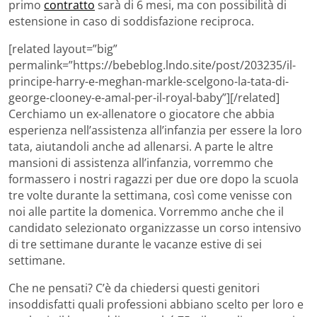
primo
contratto
sarà di 6 mesi, ma con possibilità di
estensione in caso di soddisfazione reciproca.
[related layout=”big”
permalink=”https://bebeblog.lndo.site/post/203235/il-
principe-harry-e-meghan-markle-scelgono-la-tata-di-
george-clooney-e-amal-per-il-royal-baby”][/related]
Cerchiamo un ex-allenatore o giocatore che abbia
esperienza nell’assistenza all’infanzia per essere la loro
tata, aiutandoli anche ad allenarsi. A parte le altre
mansioni di assistenza all’infanzia, vorremmo che
formassero i nostri ragazzi per due ore dopo la scuola
tre volte durante la settimana, così come venisse con
noi alle partite la domenica. Vorremmo anche che il
candidato selezionato organizzasse un corso intensivo
di tre settimane durante le vacanze estive di sei
settimane.
Che ne pensati? C’è da chiedersi questi genitori
insoddisfatti quali professioni abbiano scelto per loro e