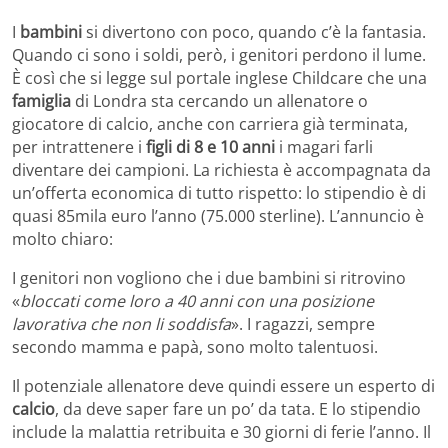
I
bambini
si divertono con poco, quando c’è la fantasia.
Quando ci sono i soldi, però, i genitori perdono il lume.
È così che si legge sul portale inglese Childcare che una
famiglia
di Londra sta cercando un allenatore o
giocatore di calcio, anche con carriera già terminata,
per intrattenere i
figli di 8 e 10 anni
i magari farli
diventare dei campioni. La richiesta è accompagnata da
un’offerta economica di tutto rispetto: lo stipendio è di
quasi 85mila euro l’anno (75.000 sterline). L’annuncio è
molto chiaro:
I genitori non vogliono che i due bambini si ritrovino
«
bloccati come loro a 40 anni con una posizione
lavorativa che non li soddisfa
». I ragazzi, sempre
secondo mamma e papà, sono molto talentuosi.
Il potenziale allenatore deve quindi essere un esperto di
calcio
, da deve saper fare un po’ da tata. E lo stipendio
include la malattia retribuita e 30 giorni di ferie l’anno. Il