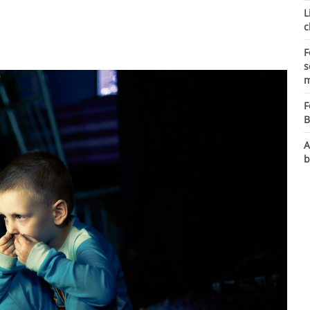
L
c
F
s
m
F
B
A
b