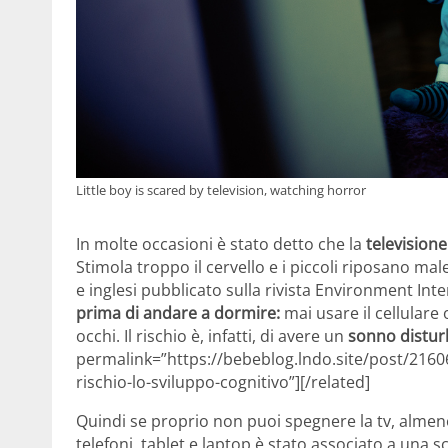
Little boy is scared by television, watching horror
In molte occasioni è stato detto che la
television
Stimola troppo il cervello e i piccoli riposano ma
e inglesi pubblicato sulla rivista Environment Inte
prima di andare a dormire:
mai usare il cellulare 
occhi. Il rischio è, infatti, di avere un
sonno distur
permalink=”https://bebeblog.lndo.site/post/216062
rischio-lo-sviluppo-cognitivo”][/related]
Quindi se proprio non puoi spegnere la tv, almen
telefoni, tablet e laptop è stato associato a una s