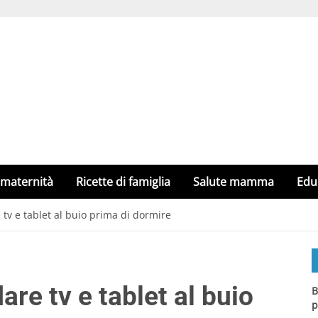
 maternità
Ricette di famiglia
Salute mamma
Edu
 tv e tablet al buio prima di dormire
are tv e tablet al buio
B
p