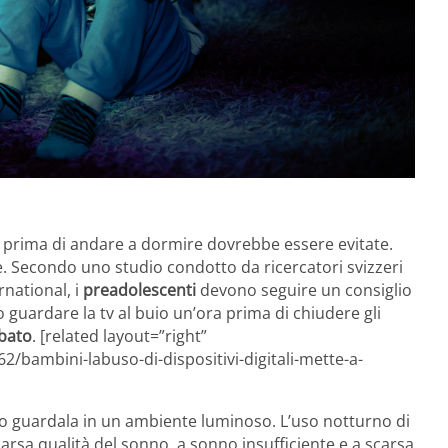
e
prima di andare a dormire dovrebbe essere evitate.
le. Secondo uno studio condotto da ricercatori svizzeri
rnational, i
preadolescenti
devono seguire un consiglio
o guardare la tv al buio un’ora prima di chiudere gli
bato
. [related layout=”right”
/bambini-labuso-di-dispositivi-digitali-mette-a-
o guardala in un ambiente luminoso. L’uso notturno di
carsa qualità del sonno, a sonno insufficiente e a scarsa