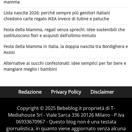
mamma
Lista nascita 2026: perché sempre più genitori italiani
chiedono carte regalo IKEA invece di tutine e peluche
Festa della Mamma, regali senza sprechi: idee sostenibili che
sostituiscono fiori e acquisti dell’ultimo minuto
Festa della Mamma in Italia, la doppia nascita tra Bordighera e
Assisi
Alternative ai succhi confezionati: idee semplici per far bere e
mangiare meglio i bambini
Redazione
Privacy Policy
Disclaimer
Copyright © 2025 Bebeblog.it proprietà di T-
Mediahouse Srl - Viale Sarca 336 20126 Milano - P.Iva
06933670967 - Questo blog non è una testata
giornalistica, in quanto viene aggiornato senza alcuna