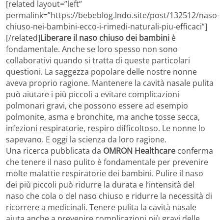
[related layout=”left”
permalink=”https://bebeblog.lndo.site/post/132512/naso-
chiuso-nei-bambini-ecco-i-rimedi-naturali-piu-efficaci”]
[/related]
Liberare il naso chiuso dei bambini
è
fondamentale. Anche se loro spesso non sono
collaborativi quando si tratta di queste particolari
questioni. La saggezza popolare delle nostre nonne
aveva proprio ragione. Mantenere la cavità nasale pulita
può aiutare i più piccoli a evitare complicazioni
polmonari gravi, che possono essere ad esempio
polmonite, asma e bronchite, ma anche tosse secca,
infezioni respiratorie, respiro difficoltoso. Le nonne lo
sapevano. E oggi la scienza da loro ragione.
Una ricerca pubblicata da
OMRON Healthcare
conferma
che tenere il naso pulito è fondamentale per prevenire
molte malattie respiratorie dei bambini. Pulire il naso
dei più piccoli può ridurre la durata e l’intensità del
naso che cola o del naso chiuso e ridurre la necessità di
ricorrere a medicinali. Tenere pulita la cavità nasale
aiuta anche a prevenire complicazioni più gravi delle