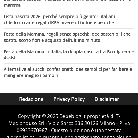
mamma
Lista nascita 2026: perché sempre più genitori italiani
chiedono carte regalo IKEA invece di tutine e peluche
Festa della Mamma, regali senza sprechi: idee sostenibili che
sostituiscono fiori e acquisti dell’ultimo minuto
Festa della Mamma in Italia, la doppia nascita tra Bordighera e
Assisi
Alternative ai succhi confezionati: idee semplici per far bere e
mangiare meglio i bambini
Redazione
Privacy Policy
Disclaimer
Copyright © 2025 Bebeblog.it proprietà di T-
Mediahouse Srl - Viale Sarca 336 20126 Milano - P.Iva
06933670967 - Questo blog non è una testata
giornalistica, in quanto viene aggiornato senza alcuna