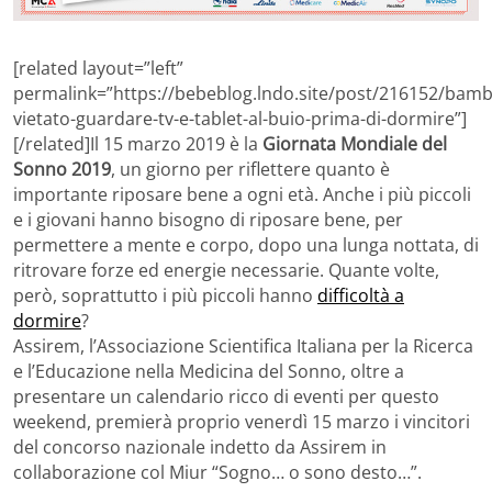
[related layout=”left”
permalink=”https://bebeblog.lndo.site/post/216152/bamb
vietato-guardare-tv-e-tablet-al-buio-prima-di-dormire”]
[/related]Il 15 marzo 2019 è la
Giornata Mondiale del
Sonno 2019
, un giorno per riflettere quanto è
importante riposare bene a ogni età. Anche i più piccoli
e i giovani hanno bisogno di riposare bene, per
permettere a mente e corpo, dopo una lunga nottata, di
ritrovare forze ed energie necessarie. Quante volte,
però, soprattutto i più piccoli hanno
difficoltà a
dormire
?
Assirem, l’Associazione Scientifica Italiana per la Ricerca
e l’Educazione nella Medicina del Sonno, oltre a
presentare un calendario ricco di eventi per questo
weekend, premierà proprio venerdì 15 marzo i vincitori
del concorso nazionale indetto da Assirem in
collaborazione col Miur “Sogno… o sono desto…”.