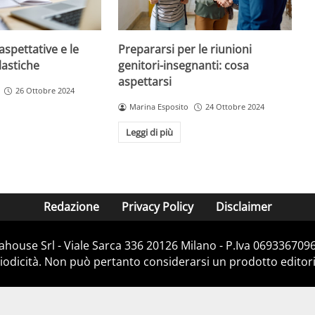
aspettative e le
Prepararsi per le riunioni
lastiche
genitori-insegnanti: cosa
aspettarsi
26 Ottobre 2024
Marina Esposito
24 Ottobre 2024
Leggi di più
Redazione
Privacy Policy
Disclaimer
house Srl - Viale Sarca 336 20126 Milano - P.Iva 06933670967
dicità. Non può pertanto considerarsi un prodotto editorial