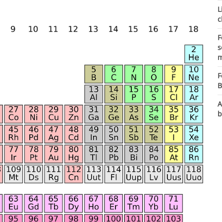
L
c
F
s
m
F
B
A
b