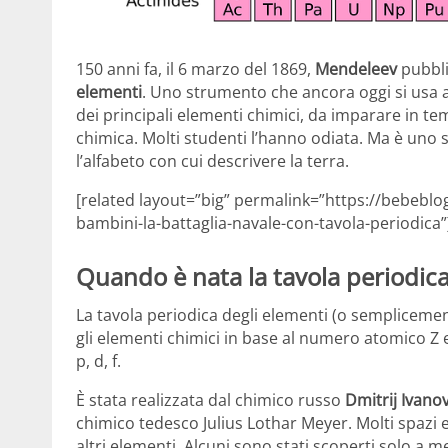
150 anni fa, il 6 marzo del 1869,
Mendeleev
pubbli
elementi
. Uno strumento che ancora oggi si usa a
dei principali elementi chimici, da imparare in tem
chimica. Molti studenti l’hanno odiata. Ma è uno
l’alfabeto con cui descrivere la terra.
[related layout=”big” permalink=”https://bebeblo
bambini-la-battaglia-navale-con-tavola-periodica”]
Quando è nata la tavola periodica
La tavola periodica degli elementi (o sempliceme
gli elementi chimici in base al numero atomico Z e 
p, d, f.
È stata realizzata dal chimico russo
Dmitrij Ivano
chimico tedesco Julius Lothar Meyer. Molti spazi e
altri elementi. Alcuni sono stati scoperti solo a 