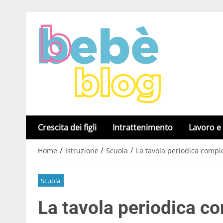
Crescita dei figli
Intrattenimento
Lavoro e
/
/
/
Home
Istruzione
Scuola
La tavola periodica compi
Scuola
La tavola periodica c