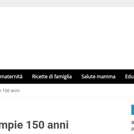
 maternità
Ricette di famiglia
Salute mamma
Edu
e 150 anni
ompie 150 anni
B
p