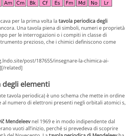
cava per la prima volta la
tavola periodica degli
ncora. Una tavola piena di simboli, numeri e proprietà
po per le interrogazioni o i compiti in classe di
 strumento prezioso, che i chimici definiscono come
g.lndo.site/post/187655/insegnare-la-chimica-ai-
[/related]
 degli elementi
nte tavola periodica) è uno schema che mette in ordine
al numero di elettroni presenti negli orbitali atomici s,
vič Mendeleev
nel 1969 e in modo indipendente dal
rano vuoti all’inizio, perché si prevedeva di scoprire
metà del Novecento. La
tavola periodica di Mendeleev
ha