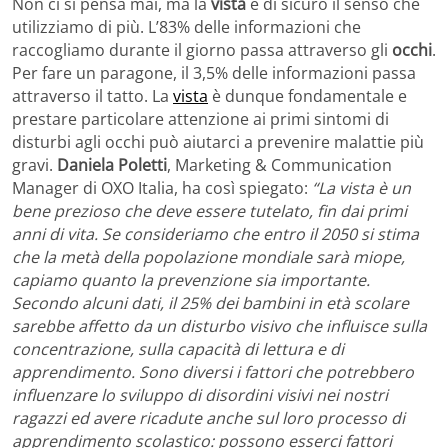
Non ci si pensa mai, ma la
vista
è di sicuro il senso che
utilizziamo di più. L’83% delle informazioni che
raccogliamo durante il giorno passa attraverso gli
occhi
.
Per fare un paragone, il 3,5% delle informazioni passa
attraverso il tatto. La
vista
è dunque fondamentale e
prestare particolare attenzione ai primi sintomi di
disturbi agli occhi può aiutarci a prevenire malattie più
gravi.
Daniela Poletti
, Marketing & Communication
Manager di OXO Italia, ha così spiegato:
“La vista è un
bene prezioso che deve essere tutelato, fin dai primi
anni di vita. Se consideriamo che entro il 2050 si stima
che la metà della popolazione mondiale sarà miope,
capiamo quanto la prevenzione sia importante.
Secondo alcuni dati, il 25% dei bambini in età scolare
sarebbe affetto da un disturbo visivo che influisce sulla
concentrazione, sulla capacità di lettura e di
apprendimento. Sono diversi i fattori che potrebbero
influenzare lo sviluppo di disordini visivi nei nostri
ragazzi ed avere ricadute anche sul loro processo di
apprendimento scolastico: possono esserci fattori