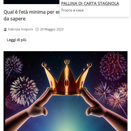
PALLINA DI CARTA STAGNOLA
Trucco a casa
Qual è l’età minima per entrare al cinema: ecco cosa c’è
da sapere
Fabrizia Volponi
29 Maggio 2023
Leggi di più