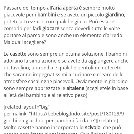
Passare del tempo all’
aria aperta è
sempre molto
piacevole per i
bambini
e se avete un piccolo
giardino,
potete attrezzarlo con qualche gioco. Può essere
comodo per farli
giocare
senza doverli tutte le volte
portare al parco e sono anche un elemento d’arredo.
Ma quali scegliere?
Le
casette
sono sempre un’ottima soluzione. I bambini
adorano la simulazione e se avete da aggiungere anche
un tavolino, una sedia e qualche pentolino, noterete
che saranno impegnatissimi a cucinare e creare delle
atmosfere casalinghe piacevoli. Ovviamente in giardino
sono sempre apprezzate le
altalene
(sceglietele in base
all’età del bambino e al relativo peso).
[related layout=”big”
permalink=”https://bebeblog.lndo.site/post/180129/9-
giochi-da-giardino-per-bambini-fai-da-te”][/related]
Molte casette hanno incorporato lo
scivolo
, che può