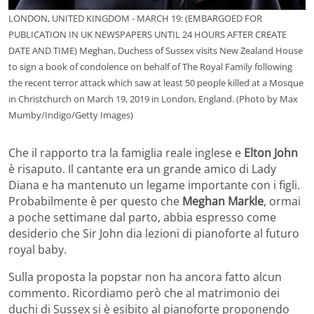
LONDON, UNITED KINGDOM - MARCH 19: (EMBARGOED FOR
PUBLICATION IN UK NEWSPAPERS UNTIL 24 HOURS AFTER CREATE
DATE AND TIME) Meghan, Duchess of Sussex visits New Zealand House
to sign a book of condolence on behalf of The Royal Family following
the recent terror attack which saw at least 50 people killed at a Mosque
in Christchurch on March 19, 2019 in London, England. (Photo by Max
Mumby/Indigo/Getty Images)
Che il rapporto tra la famiglia reale inglese e
Elton John
è risaputo. Il cantante era un grande amico di Lady
Diana e ha mantenuto un legame importante con i figli.
Probabilmente è per questo che
Meghan Markle
, ormai
a poche settimane dal parto, abbia espresso come
desiderio che Sir John dia lezioni di pianoforte al futuro
royal baby.
Sulla proposta la popstar non ha ancora fatto alcun
commento. Ricordiamo però che al matrimonio dei
duchi di Sussex si è esibito al pianoforte proponendo