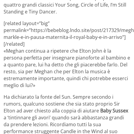
quattro grandi classici Your Song, Circle of Life, I’m Still
Standing e Tiny Dancer.
[related layout=”big”
permalink=”https://bebeblog.lndo.site/post/217329/megh
markle-e-in-pausa-maternita-il-royal-baby-e-in-arrivo”]
[/related]
«Meghan continua a ripetere che Elton John è la
persona perfetta per insegnare pianoforte al bambino e
a quanto pare, lui ha detto che gli piacerebbe farlo. Del
resto, sia per Meghan che per Elton la musica è
estremamente importante, quindi chi potrebbe esserci
meglio di lui?»
Ha dichiarato la fonte del Sun. Sempre secondo i
rumors, qualcuno sostiene che sia stato proprio Sir
Elton ad aver chiesto alla coppia di aiutare
Baby Sussex
a ‘tintinnare gli avori’ quando sarà abbastanza grandi
da prendere lezioni. Ricordiamo tutti la sua
performance struggente Candle in the Wind al suo