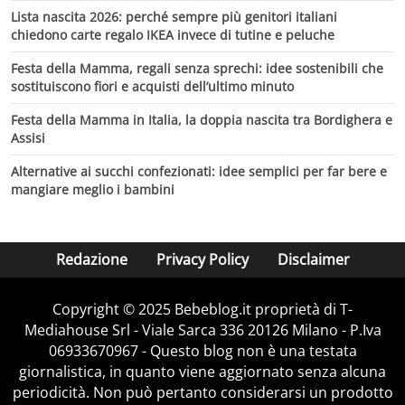
Lista nascita 2026: perché sempre più genitori italiani
chiedono carte regalo IKEA invece di tutine e peluche
Festa della Mamma, regali senza sprechi: idee sostenibili che
sostituiscono fiori e acquisti dell’ultimo minuto
Festa della Mamma in Italia, la doppia nascita tra Bordighera e
Assisi
Alternative ai succhi confezionati: idee semplici per far bere e
mangiare meglio i bambini
Redazione
Privacy Policy
Disclaimer
Copyright © 2025 Bebeblog.it proprietà di T-
Mediahouse Srl - Viale Sarca 336 20126 Milano - P.Iva
06933670967 - Questo blog non è una testata
giornalistica, in quanto viene aggiornato senza alcuna
periodicità. Non può pertanto considerarsi un prodotto