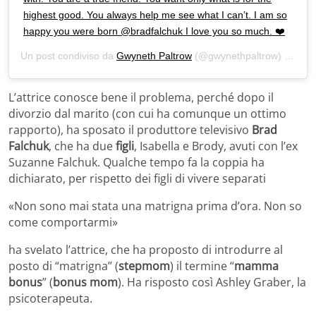
highest good. You always help me see what I can’t. I am so
happy you were born @bradfalchuk I love you so much. ❤️
Un post condiviso da
Gwyneth Paltrow
(@gwynethpaltrow) in data:
L’attrice conosce bene il problema, perché dopo il
divorzio dal marito (con cui ha comunque un ottimo
rapporto), ha sposato il produttore televisivo
Brad
Falchuk
, che ha due
figli
, Isabella e Brody, avuti con l’ex
Suzanne Falchuk. Qualche tempo fa la coppia ha
dichiarato, per rispetto dei figli di vivere separati
«Non sono mai stata una matrigna prima d’ora. Non so
come comportarmi»
ha svelato l’attrice, che ha proposto di introdurre al
posto di “matrigna” (
stepmom
) il termine “
mamma
bonus
” (
bonus mom
). Ha risposto così Ashley Graber, la
psicoterapeuta.