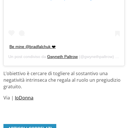
Be mine @bradfalchuk ❤️
Un post condiviso da
Gwyneth Paltrow
(@gwynethpaltrow) in data:
L’obiettivo è cercare di togliere al sostantivo una
negatività intrinseca che regala al ruolo un pregiudizio
gratuito.
Via |
IoDonna