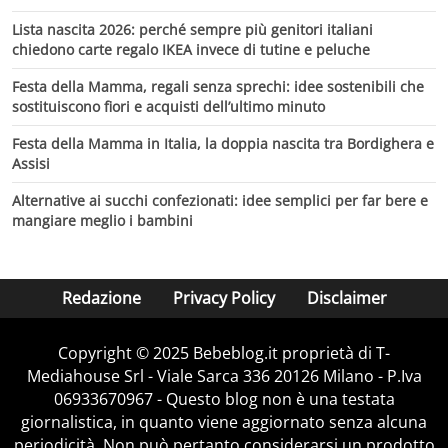
Lista nascita 2026: perché sempre più genitori italiani
chiedono carte regalo IKEA invece di tutine e peluche
Festa della Mamma, regali senza sprechi: idee sostenibili che
sostituiscono fiori e acquisti dell’ultimo minuto
Festa della Mamma in Italia, la doppia nascita tra Bordighera e
Assisi
Alternative ai succhi confezionati: idee semplici per far bere e
mangiare meglio i bambini
Redazione
Privacy Policy
Disclaimer
Copyright © 2025 Bebeblog.it proprietà di T-
Mediahouse Srl - Viale Sarca 336 20126 Milano - P.Iva
06933670967 - Questo blog non è una testata
giornalistica, in quanto viene aggiornato senza alcuna
periodicità. Non può pertanto considerarsi un prodotto