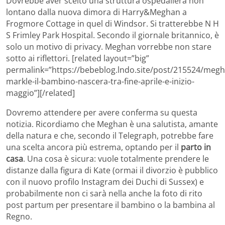
Dovrebbe aver scelto una struttura ospedaliera non
lontano dalla nuova dimora di Harry&Meghan a
Frogmore Cottage in quel di Windsor. Si tratterebbe N H
S Frimley Park Hospital. Secondo il giornale britannico, è
solo un motivo di privacy. Meghan vorrebbe non stare
sotto ai riflettori. [related layout=”big”
permalink=”https://bebeblog.lndo.site/post/215524/megh
markle-il-bambino-nascera-tra-fine-aprile-e-inizio-
maggio”][/related]
Dovremo attendere per avere conferma su questa
notizia. Ricordiamo che Meghan è una salutista, amante
della natura e che, secondo il Telegraph, potrebbe fare
una scelta ancora più estrema, optando per il
parto in
casa
. Una cosa è sicura: vuole totalmente prendere le
distanze dalla figura di Kate (ormai il divorzio è pubblico
con il nuovo profilo Instagram dei Duchi di Sussex) e
probabilmente non ci sarà nella anche la foto di rito
post partum per presentare il bambino o la bambina al
Regno.