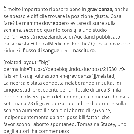
È molto importante riposare bene in
gravidanza
, anche
se spesso è difficile trovare la posizione giusta. Cosa
fare? Le mamme dovrebbero evitare di stare sulla
schiena, secondo quanto consiglia uno studio
dell’università neozelandese di Auckland pubblicato
dalla rivista EClinicalMedicine. Perché? Questa posizione
riduce il
flusso di sangue
per il
nascituro.
[related layout=”big”
permalink=”https://bebeblog.lndo.site/post/215301/9-
falsi-miti-sugli-ultrasuoni-in-gravidanza”][/related]
La ricerca è stata condotta rielaborando i risultati di
cinque studi precedenti, per un totale di circa 3 mila
donne in diversi paesi del mondo, ed è emerso che dalla
settimana 28 di gravidanza l’abitudine di dormire sulla
schiena aumenta il rischio di aborto di 2,6 volte,
indipendentemente da altri possibili fattori che
favoriscono l’aborto spontaneo. Tomasina Stacey, uno
degli autori, ha commentato: